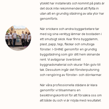
ytskikt har installerats och kommit på plats är
det dock inte rekommenderat att flytta in
utan att en grundlig städning av alla ytor har
genomförts.
När snickare och andra byggarbetare tar
med sig sina verktyg lämnar de bostaden i
ett smutsigt skick. Kvar finns byggdamm,
plast, papp, tejp, fläckar och smutsiga
fönster. I-SHINE genomför en grundlig
byggstädning som gör ditt hem skinande
rent. Vi avlägsnar överblivet
byggnadsmaterial och skurar från golv till
tak. Dessutom ingår det fönsterputsning
och rengöring av fönster- och dörrkarmar.
När våra professionella städare är klara
genomför vi tillsammans en
besiktningskontroll för att försäkra oss om
att både du och vi är nöjda med resultatet.