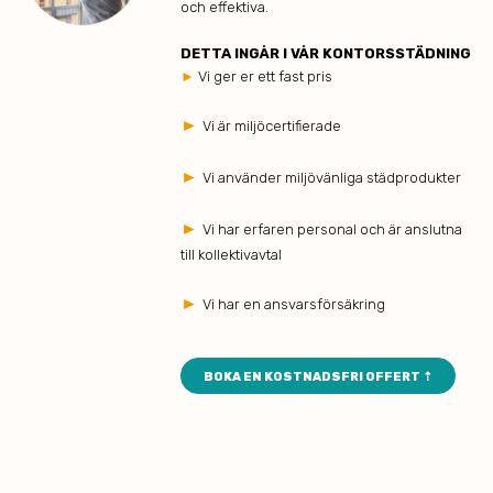
och effektiva.
DETTA INGÅR I VÅR KONTORSSTÄDNING
►
Vi ger er ett fast pris
►
Vi är miljöcertifierade
►
Vi använder miljövänliga städprodukter
►
Vi har erfaren personal och är anslutna
till kollektivavtal
►
Vi har en ansvarsförsäkring
BOKA EN KOSTNADSFRI OFFERT ⇡