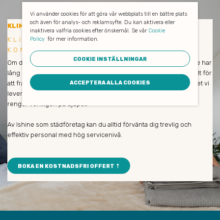
Vi använder cookies för att göra vår webbplats till en bättre plats
och även för analys- och reklamsyfte. Du kan aktivera eller
KONTORSSTÄDNING
KLIMATSMART
inaktivera valfria cookies efter önskemål. Se vår
Cookie
KLIMATSMART OCH EFFEKTIV
Policy
för mer information.
KONTORSSTÄDNING I GUSTAVSBERG
COOKIE INSTÄLLNINGAR
Om du är nöjd så är vi också nöjda! Våra medarbetare och städare har
lång erfarenhet och städar enbart med miljövänliga produkter. Allt för
att främja såväl dina medarbetares hälsa som naturen och klimatet vi
ACCEPTERA ALLA COOKIES
lever i. De avlägsnar all smuts och allt damm, putsar fönster och
rengör verkligen på djupet.
Av Ishine som städföretag kan du alltid förvänta dig trevlig och
effektiv personal med hög servicenivå.
BOKA EN KOSTNADSFRI OFFERT ⇡