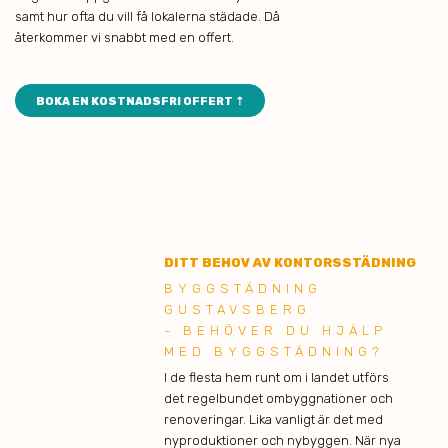
samt hur ofta du vill få lokalerna städade. Då
återkommer vi snabbt med en offert.
BOKA EN KOSTNADSFRI OFFERT ⇡
DITT BEHOV AV KONTORSSTÄDNING
BYGGSTÄDNING
GUSTAVSBERG
- BEHÖVER DU HJÄLP
MED BYGGSTÄDNING?
I de flesta hem runt om i landet utförs
det regelbundet ombyggnationer och
renoveringar. Lika vanligt är det med
nyproduktioner och nybyggen. När nya