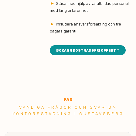
►
Städa med hjälp av välutbildad personal
med lång erfarenhet
►
Inkludera ansvarsförsäkring och tre
dagars garanti
BOKA EN KOSTNADSFRI OFFERT ⇡
FAQ
VANLIGA FRÅGOR OCH SVAR OM
KONTORSSTÄDNING I GUSTAVSBERG