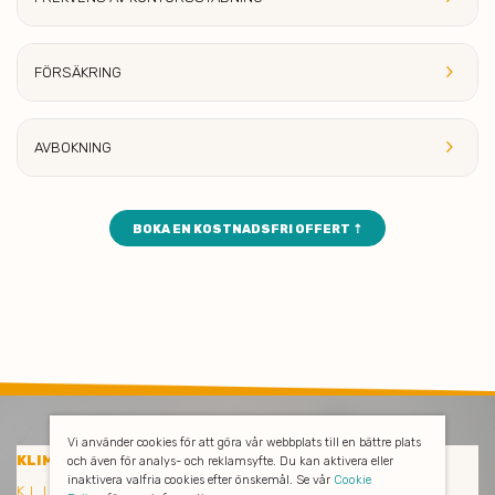
keyboard_arrow_right
FÖRSÄKRING
keyboard_arrow_right
AVBOK
NING
BOKA EN KOSTNADSFRI OFFERT ⇡
Vi använder cookies för att göra vår webbplats till en bättre plats
KONTORSSTÄDNING
KLIMATSMART
och även för analys- och reklamsyfte. Du kan aktivera eller
inaktivera valfria cookies efter önskemål. Se vår
Cookie
KLIMATSMART OCH EFFEKTIV