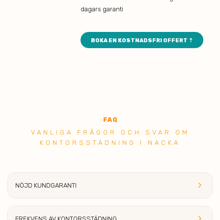
dagars garanti
BOKA EN KOSTNADSFRI OFFERT ⇡
FAQ
VANLIGA FRÅGOR OCH SVAR OM
KONTORSSTÄDNING I NACKA
keyboard_arrow_right
NÖJD KUNDGARANTI
keyboard_arrow_right
FREKVENS AV KONTORSSTÄDNING