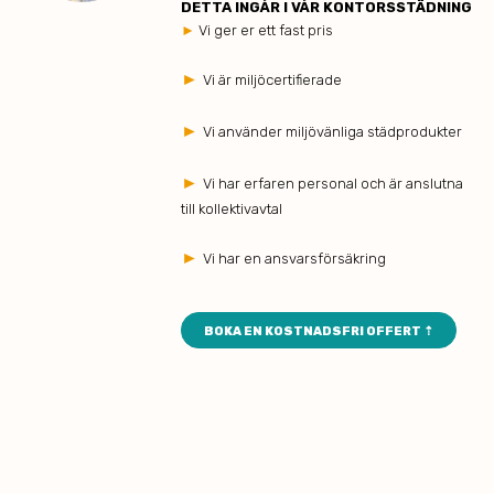
DETTA INGÅR I VÅR KONTORSSTÄDNING
►
Vi ger er ett fast pris
►
Vi är miljöcertifierade
►
Vi använder miljövänliga städprodukter
►
Vi har erfaren personal och är anslutna
till kollektivavtal
►
Vi har en ansvarsförsäkring
BOKA EN KOSTNADSFRI OFFERT ⇡