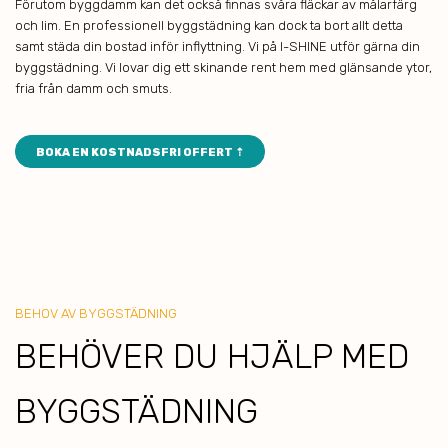
Förutom byggdamm kan det också finnas svåra fläckar av målarfärg
och lim. En professionell byggstädning kan dock ta bort allt detta
samt städa din bostad inför inflyttning. Vi på I-SHINE utför gärna din
byggstädning. Vi lovar dig ett skinande rent hem med glänsande ytor,
fria från damm och smuts.
BOKA EN KOSTNADSFRI OFFERT ⇡
BEHOV AV BYGGSTÄDNING
B EHÖVER DU HJÄLP MED
BYGGSTÄDNING