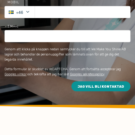
MOBIL
keyboard_arrow_down
+46
EMAIL
Genom att klicka på knappen nedan samtycker du till att We Make You Shine AB 
lagrar och behandlar de personuppgifter som lämnats ovan för att ge dig det 
begärda innehållet.
Detta formulär är skyddat av reCAPTCHA. Genom att fortsätta accepterar jag
Googles villkor
och bekräfta att jag har läst
Googles sekretesspolicy
.
JAG VILL BLI KONTAKTAD