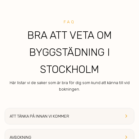
FAQ
BRA A TT VETA OM
BYGGSTÄDNING I
STOCKHOLM
Här listar vi de saker som är bra för dig som kund att känna till vid
bokningen.
keyboard_arrow_right
ATT TÄNKA PÅ INNAN
VI KOMMER
keyboard_arrow_right
AVBOK
NING