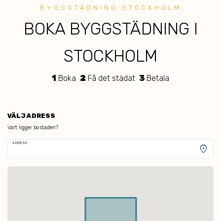
BYGGSTÄDNI
NG STOCKHOLM
BOKA BYGGSTÄDNING I
STOCKHOLM
1
Boka
2
Få det städat
3
Betala
VÄLJ ADRESS
Vart ligger bostaden?
ADRESS
location_on