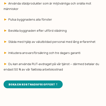
►
Använda städprodukter som är miljövänliga och snälla mot
människor
►
Putsa byggnadens alla fönster
►
Besikta byggnaden efter utförd städning
►
Städa med hjälp av välutbildad personal med lång erfarenhet
►
Inkludera ansvarsförsäkring och tre dagars garanti
►
Du kan använda RUT-avdraget på vår tjänst – därmed betalar du
endast 50 % av vår faktiska arbetskostnad
BOKA EN KOSTNADSFRI OFFERT ⇡