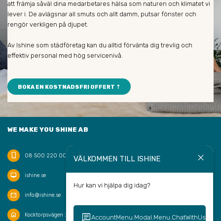
att främja såväl dina medarbetares hälsa som naturen och klimatet vi
lever i. De avlägsnar all smuts och allt damm, putsar fönster och
rengör verkligen på djupet.
Av Ishine som städföretag kan du alltid förvänta dig trevlig och
effektiv personal med hög servicenivå.
BOKA EN KOSTNADSFRI OFFERT ⇡
WE MAKE YOU SHINE AB
phone_iphone
close
08 500 220 00
VÄLKOMMEN TILL ISHINE
desktop_mac
ishine.se
Hur kan vi hjälpa dig idag?
mail
info@ishine.se
home
chat
keyboard_arrow_right
Kocktorpsvägen 20, 132 43 Saltsjö-Boo
AccountMenu.Modal.Menu.ChatWithUs