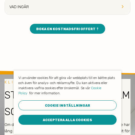
keyboard_arrow_right
VAD
INGÅR
BOKA EN KOSTNADSFRI OFFERT ⇡
Vi använder cookies för att göra vår webbplats till en bättre plats
KLIMATSMART BYGGSTÄDNING
och även för analys- och reklamsyfte. Du kan aktivera eller
inaktivera valfria cookies efter önskemål. Se vår
Cookie
STÄ DFIRMAN I STOCKHOLM
Policy
för mer information.
COOKIE INSTÄLLNINGAR
SOM ÄR KLIMATS
MART
ACCEPTERA ALLA COOKIES
Om du är nöjd så är vi också nöjda! Våra medarbetare och städare har
lång erfarenhet och städar enbart med miljövänliga produkter. Allt för