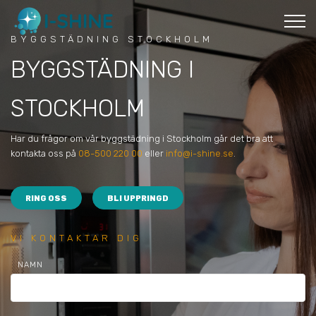
BYGGSTÄDNING STOCKHOLM
BYGGSTÄDNING I
STOCKHOLM
Har du frågor om vår byggstädning i Stockholm går det bra att
kontakta oss på
08-500 220 00
eller
info@i-shine.se
.
RING OSS
BLI UPPRINGD
VI KONTAKTAR DIG
NAMN