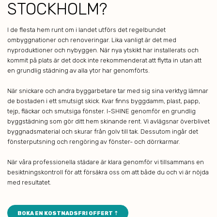
STOCKHOLM?
I de flesta hem runt om i landet utförs det regelbundet
ombyggnationer och renoveringar. Lika vanligt är det med
nyproduktioner och nybyggen. När nya ytskikt har installerats och
kommit på plats är det dock inte rekommenderat att flytta in utan att
en grundlig städning av alla ytor har genomförts.
När snickare och andra byggarbetare tar med sig sina verktyg lämnar
de bostaden i ett smutsigt skick. Kvar finns byggdamm, plast, papp,
tejp, fläckar och smutsiga fönster. I-SHINE genomför en grundlig
byggstädning som gör ditt hem skinande rent. Vi avlägsnar överblivet
byggnadsmaterial och skurar från golv till tak. Dessutom ingår det
fönsterputsning och rengöring av fönster- och dörrkarmar.
När våra professionella städare är klara genomför vi tillsammans en
besiktningskontroll för att försäkra oss om att både du och vi är nöjda
med resultatet.
BOKA EN KOSTNADSFRI OFFERT ⇡