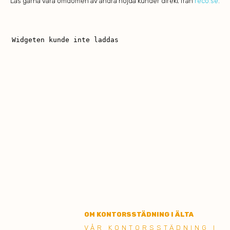
Läs gärna våra omdömen av andra nöjda kunder direkt från
reco.se
.
OM KONTORSSTÄDNING I ÄLTA
VÅR KONTORSSTÄDNING I