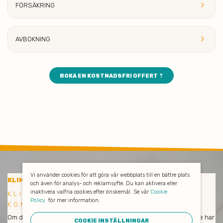
keyboard_arrow_right
FÖRSÄKRING
keyboard_arrow_right
AVBOK
NING
BOKA EN KOSTNADSFRI OFFERT ⇡
Vi använder cookies för att göra vår webbplats till en bättre plats
KONTORSSTÄDNING
KLIMATSMART
och även för analys- och reklamsyfte. Du kan aktivera eller
inaktivera valfria cookies efter önskemål. Se vår
Cookie
KLIMATSMART OCH EFFEKTIV
Policy
för mer information.
KONTORSSTÄDNING I ÄLTA
Om du är nöjd så är vi också nöjda! Våra medarbetare och städare har
COOKIE INSTÄLLNINGAR