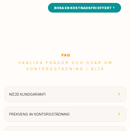
BOKA EN KOSTNADSFRI OFFERT ⇡
FAQ
VANLIGA FRÅGOR OCH SVAR OM
KONTORSSTÄDNING I ÄLTA
keyboard_arrow_right
NÖJD KUNDGARANTI
keyboard_arrow_right
FREKVENS AV KONTORSSTÄDNING