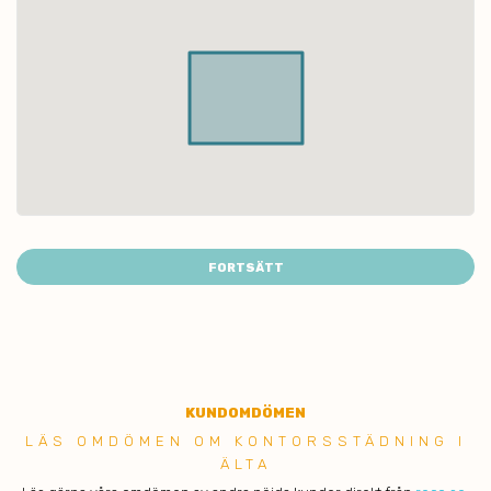
FORTSÄTT
KUNDOMDÖMEN
LÄS OMDÖMEN OM KONTORSSTÄDNING I
ÄLTA