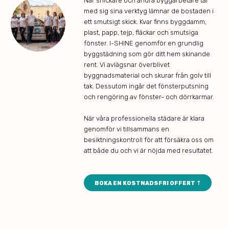
När snickare och andra byggarbetare tar
med sig sina verktyg lämnar de bostaden i
ett smutsigt skick. Kvar finns byggdamm,
plast, papp, tejp, fläckar och smutsiga
fönster. I-SHINE genomför en grundlig
byggstädning som gör ditt hem skinande
rent. Vi avlägsnar överblivet
byggnadsmaterial och skurar från golv till
tak. Dessutom ingår det fönsterputsning
och rengöring av fönster- och dörrkarmar.
När våra professionella städare är klara
genomför vi tillsammans en
besiktningskontroll för att försäkra oss om
att både du och vi är nöjda med resultatet.
BOKA EN KOSTNADSFRI OFFERT ⇡