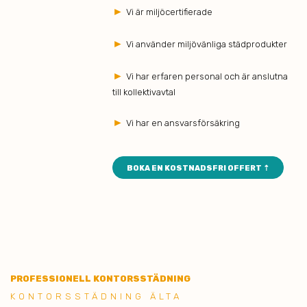
►
Vi är miljöcertifierade
►
Vi använder miljövänliga städprodukter
►
Vi har erfaren personal och är anslutna
till kollektivavtal
►
Vi har en ansvarsförsäkring
BOKA EN KOSTNADSFRI OFFERT ⇡
PROFESSIONELL KONTORSSTÄDNING
KONTORSSTÄDNING ÄLTA