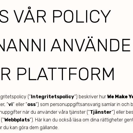
S VÅR POLICY
NANNI ANVÄNDE
R PLATTFORM
gritetspolicy (”
Integritetspolicy
”) beskriver hur
We Make Y
er, ”
vi
” eller ”
oss
”) som personuppgiftsansvarig samlar in och 
nuppgifter när du använder våra tjänster (”
Tjänster
”) eller b
(”
Webbplats
”). Här kan du också läsa om dina rättigheter ge
r du kan göra dem gällande.