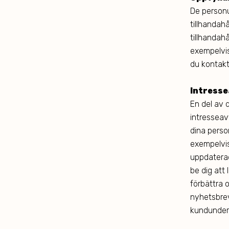
De personu
tillhandah
tillhandahå
exempelvis
du kontakt
Intresse
En del av 
intresseav
dina perso
exempelvis
uppdatera
be dig att
förbättra 
nyhetsbrev
kundunder