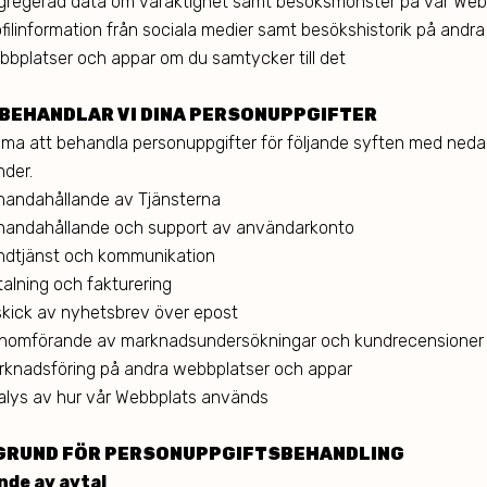
gregerad data om varaktighet samt besöksmönster på vår Web
filinformation från sociala medier samt besökshistorik på andra
bbplatser och appar om du samtycker till det
BEHANDLAR VI DINA PERSONUPPGIFTER
ma att behandla personuppgifter för följande syften med ned
nder.
lhandahållande av Tjänsterna
llhandahållande och support av användarkonto
ndtjänst och kommunikation
alning och fakturering
skick av nyhetsbrev över epost
nomförande av marknadsundersökningar och kundrecensione
rknadsföring på andra webbplatser och appar
alys av hur vår Webbplats används
 GRUND FÖR PERSONUPPGIFTSBEHANDLING
nde av avtal