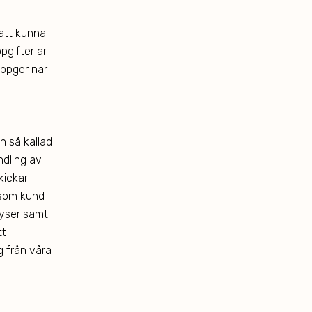
 att kunna
pgifter är
uppger när
n så kallad
ndling av
kickar
 som kund
yser samt
tt
g från våra