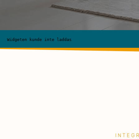
INTE
G