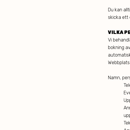
Du kan all
skicka ett
VILKA P
Vi behandl
bokning av
automatisk
Webbplats.
Namn, per
Te
Ev
Upp
An
upp
Te