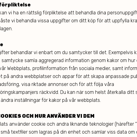
förpliktelse
l kan vi ha en rättslig förpliktelse att behandla dina personuppgifte
ste vi behandla vissa uppgifter om ditt köp för att uppfylla kra
lagen.
e
ifter behandlar vi enbart om du samtycker till det. Exempelvis k
å samtycke samla aggregerad information genom kakor om hur
år Webbplats, profilinformation från sociala medier, samt info
tet på andra webbplatser och appar för att skapa anpassade pub
dsföring, visa riktade annonser och för att följa våra
ringskampanjers räckvidd. Du kan när som helst återkalla ditt
ändra inställningar för kakor på vår webbplats.
COOKIES OCH HUR ANVÄNDER VI DEM
ats använder cookie och andra liknande teknologier (härefter ”
 små textfiler som lagras på din enhet och samlar viss data om 