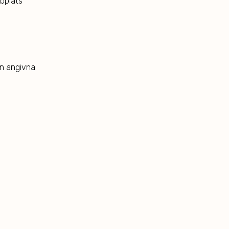
bplats
an angivna
r