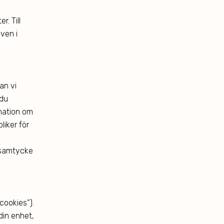
r. Till
ven i
an vi
 du
rmation om
liker för
 samtycke
cookies”).
din enhet,