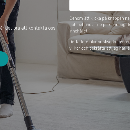
Genom att klicka på knappen ned
och behandlar de personuppgifte
år det bra att kontakta oss
innehållet.
Detta formulär är skyddat av r
villkor
och bekräfta att jag har l