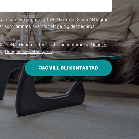
an samtycker du till att We Make You Shine AB lagrar 
r som lämnats ovan för att ge dig det begärda 
eCAPTCHA. Genom att fortsätta accepterar jag
Googles
äst
Googles sekretesspolicy
.
JAG VILL BLI KONTAKTAD