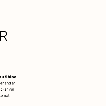
R
ou Shine
behandlar
esöker vår
ntemot