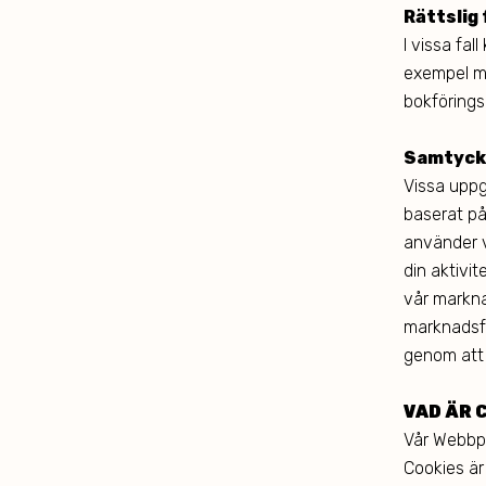
Rättslig 
I vissa fal
exempel må
bokförings
Samtyck
Vissa uppg
baserat p
använder v
din aktivi
vår markna
marknadsfö
genom att 
VAD ÄR 
Vår Webbpl
Cookies är