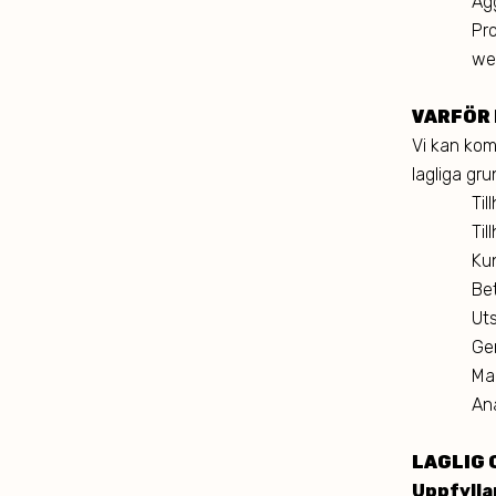
Ag
Pro
we
VARFÖR 
Vi kan kom
lagliga gru
Til
Ti
Ku
Bet
Ut
Ge
Ma
An
LAGLIG
Uppfylla