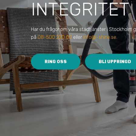
INTEGRITET
Har du frågor om våra städtjänster i Stockholm g
på
08-500 220 00
eller
info@i-shine.se
.
RING OSS
BLI UPPRINGD