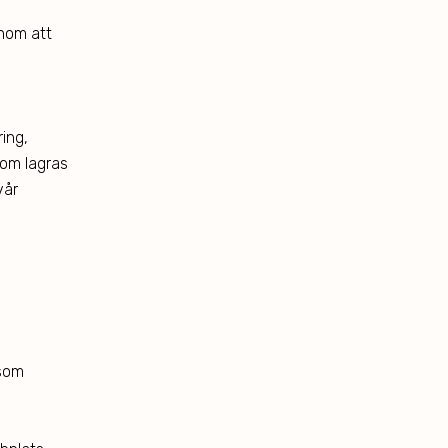
enom att
ing,
som lagras
vår
åsom