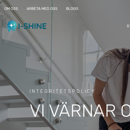
OM OSS
ARBETA MED OSS
BLOGG
S
INTEGRITETSPOLICY
VI VÄRNAR 