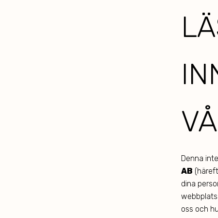
LÄ
IN
VÅ
Denna inte
AB
(häreft
dina perso
webbplats 
oss och hu