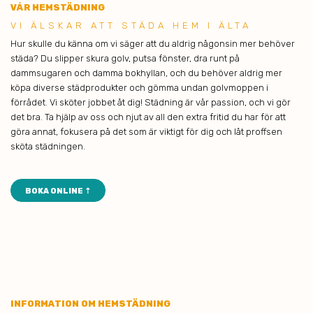
VÅR HEMSTÄDNING
VI ÄLSK AR ATT STÄDA HEM I ÄLTA
Hur skulle du känna om vi säger att du aldrig någonsin mer behöver
städa? Du slipper skura golv, putsa fönster, dra runt på
dammsugaren och damma bokhyllan, och du behöver aldrig mer
köpa diverse städprodukter och gömma undan golvmoppen i
förrådet. Vi sköter jobbet åt dig! Städning är vår passion, och vi gör
det bra. Ta hjälp av oss och njut av all den extra fritid du har för att
göra annat, fokusera på det som är viktigt för dig och låt proffsen
sköta städningen.
BOKA ONLINE ⇡
INFORMATION OM HEMSTÄDNING