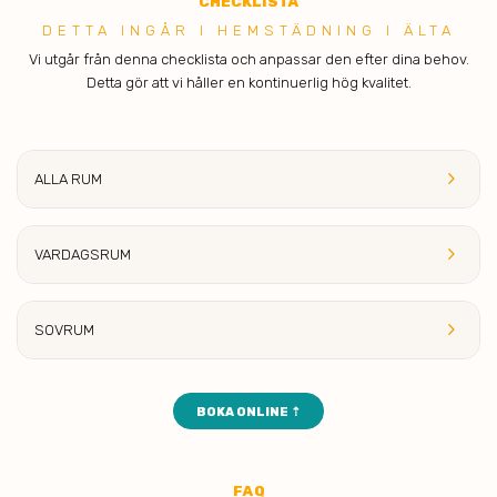
C
HECKLISTA
DETTA INGÅR I H EMSTÄDNING I ÄLTA
Vi utgår från denna checklista och anpassar den efter dina behov.
Detta gör att vi håller en kontinuerlig hög kvalitet.
keyboard_arrow_right
ALLA RUM
keyboard_arrow_right
VARDAGSRUM
keyboard_arrow_right
SOVRUM
BOKA ONLINE ⇡
FA
Q