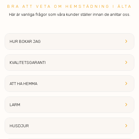
BRA ATT V ETA OM HEMSTÄDNING I ÄLTA
Här är vanliga frågor som våra kunder ställer innan de anlitar oss.
keyboard_arrow_right
HUR BOKAR JAG
keyboard_arrow_right
KVALITETS
GARANTI
keyboard_arrow_right
ATT HA HE
MMA
keyboard_arrow_right
LA
RM
keyboard_arrow_right
HUSDJ
UR