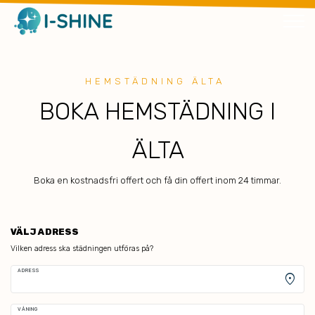
HEMSTÄDNING ÄLTA
BOKA HEMSTÄDNING I
ÄLTA
Boka en kostnadsfri offert och få din offert inom 24 timmar.
VÄLJ ADRESS
Vilken adress ska städningen utföras på?
ADRESS
location_on
VÅNING