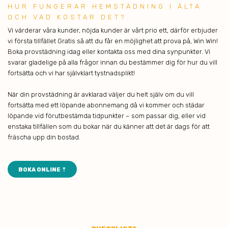
HUR FU NGERAR HEMSTÄDNING I ÄLTA
OCH VAD KOSTAR DET?
Vi värderar våra kunder, nöjda kunder är vårt prio ett, därför erbjuder
vi första tillfället Gratis så att du får en möjlighet att prova på, Win Win!
Boka provstädning idag eller kontakta oss med dina synpunkter. Vi
svarar gladelige på alla frågor innan du bestämmer dig för hur du vill
fortsätta och vi har självklart tystnadsplikt!
När din provstädning är avklarad väljer du helt själv om du vill
fortsätta med ett löpande abonnemang då vi kommer och städar
löpande vid förutbestämda tidpunkter – som passar dig, eller vid
enstaka tillfällen som du bokar när du känner att det är dags för att
fräscha upp din bostad.
BOKA ONLINE ⇡