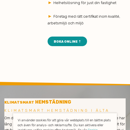
►
Helhetslösning för just din fastighet
►
Företag med rätt certifikat inom kvalité,
arbetsmiljö och miljö
BOKA ONLINE ⇡
HEMSTÄDNING
KLIMATSMART
KLIMATSMART HEMSTÄDNING I ÄLTA
Om du är nöjd så är vi också nöjda! Våra medarbetare och städare har
Vi använder cookies för att göra vår webbplats till en bättre plats
lång erfarenhet och städar enbart med miljövänliga produkter. Allt för
och även för analys- och reklamsyfte. Du kan aktivera eller