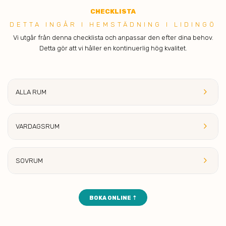
C
HECKLISTA
DETTA INGÅR I H EMSTÄDNING I LIDINGÖ
Vi utgår från denna checklista och anpassar den efter dina behov.
Detta gör att vi håller en kontinuerlig hög kvalitet.
keyboard_arrow_right
ALLA RUM
keyboard_arrow_right
VARDAGSRUM
keyboard_arrow_right
SOVRUM
BOKA ONLINE ⇡