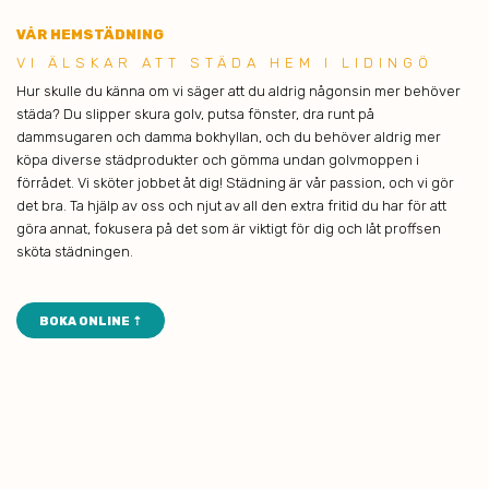
VÅR HEMSTÄDNING
VI ÄLSK AR ATT STÄDA HEM I LIDINGÖ
Hur skulle du känna om vi säger att du aldrig någonsin mer behöver
städa? Du slipper skura golv, putsa fönster, dra runt på
dammsugaren och damma bokhyllan, och du behöver aldrig mer
köpa diverse städprodukter och gömma undan golvmoppen i
förrådet. Vi sköter jobbet åt dig! Städning är vår passion, och vi gör
det bra. Ta hjälp av oss och njut av all den extra fritid du har för att
göra annat, fokusera på det som är viktigt för dig och låt proffsen
sköta städningen.
BOKA ONLINE ⇡