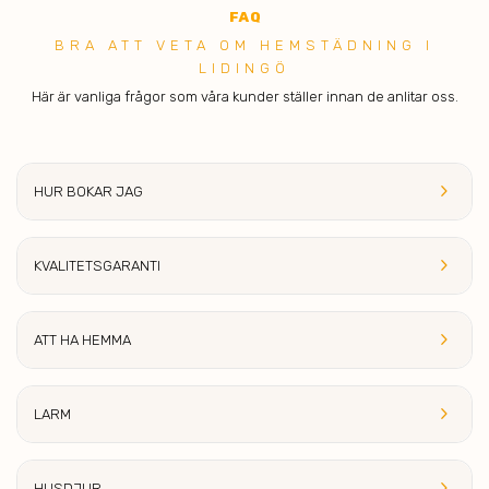
FA
Q
BRA ATT V ETA OM HEMSTÄDNING I
LIDINGÖ
Här är vanliga frågor som våra kunder ställer innan de anlitar oss.
keyboard_arrow_right
HUR BOKAR JAG
keyboard_arrow_right
KVALITETS
GARANTI
keyboard_arrow_right
ATT HA HE
MMA
keyboard_arrow_right
LA
RM
keyboard_arrow_right
HUSDJ
UR