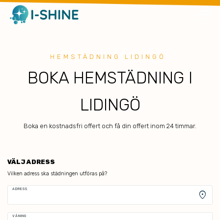
HEMSTÄDNING LIDINGÖ
BOKA HEMSTÄDNING I
LIDINGÖ
Boka en kostnadsfri offert och få din offert inom 24 timmar.
VÄLJ ADRESS
Vilken adress ska städningen utföras på?
ADRESS
location_on
VÅNING