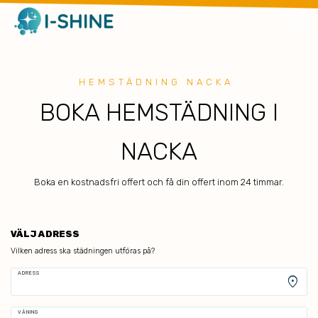
HEMSTÄDNING NACKA
BOKA HEMSTÄDNING I
NACKA
Boka en kostnadsfri offert och få din offert inom 24 timmar.
VÄLJ ADRESS
Vilken adress ska städningen utföras på?
ADRESS
location_on
VÅNING