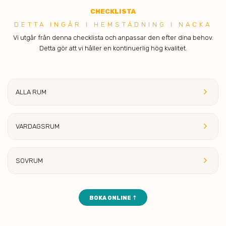
C
HECKLISTA
DETTA INGÅR I H EMSTÄDNING I NACKA
Vi utgår från denna checklista och anpassar den efter dina behov.
Detta gör att vi håller en kontinuerlig hög kvalitet.
keyboard_arrow_right
ALLA RUM
keyboard_arrow_right
VARDAGSRUM
keyboard_arrow_right
SOVRUM
BOKA ONLINE ⇡