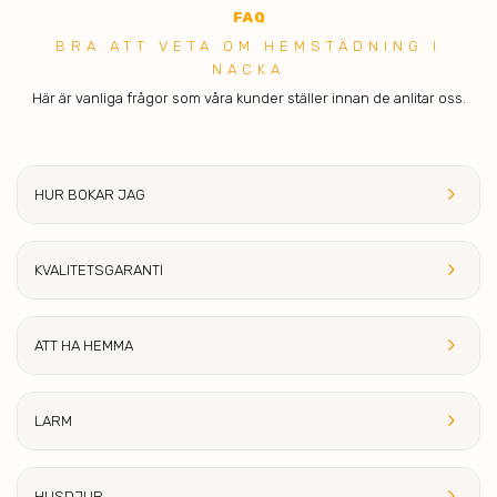
FA
Q
BRA ATT V ETA OM HEMSTÄDNING I
NACKA
Här är vanliga frågor som våra kunder ställer innan de anlitar oss.
keyboard_arrow_right
HUR BOKAR JAG
keyboard_arrow_right
KVALITETS
GARANTI
keyboard_arrow_right
ATT HA HE
MMA
keyboard_arrow_right
LA
RM
keyboard_arrow_right
HUSDJ
UR