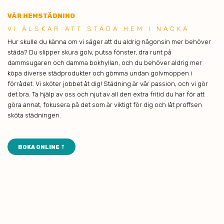
VÅR HEMSTÄDNING
VI ÄLSK AR ATT STÄDA HEM I NACKA
Hur skulle du känna om vi säger att du aldrig någonsin mer behöver
städa? Du slipper skura golv, putsa fönster, dra runt på
dammsugaren och damma bokhyllan, och du behöver aldrig mer
köpa diverse städprodukter och gömma undan golvmoppen i
förrådet. Vi sköter jobbet åt dig! Städning är vår passion, och vi gör
det bra. Ta hjälp av oss och njut av all den extra fritid du har för att
göra annat, fokusera på det som är viktigt för dig och låt proffsen
sköta städningen.
BOKA ONLINE ⇡