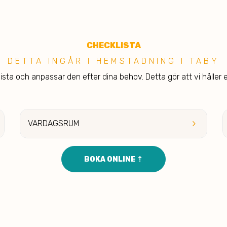
C
HECKLISTA
DETTA INGÅR I H EMSTÄDNING I TÄBY
sta och anpassar den efter dina behov. Detta gör att vi håller e
keyboard_arrow_right
VARDAGSRUM
BOKA ONLINE ⇡