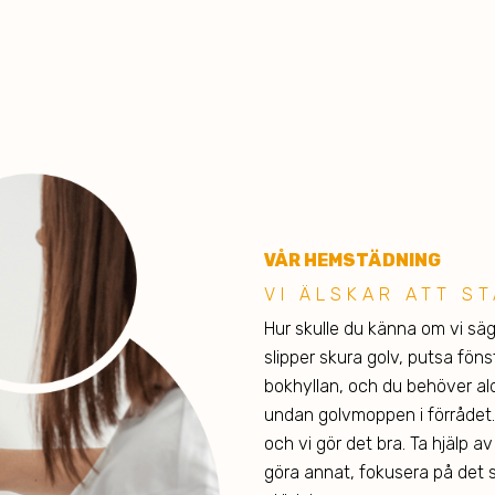
VÅR HEMSTÄDNING
VI ÄLSK AR ATT S
Hur skulle du känna om vi sä
slipper skura golv, putsa fö
bokhyllan, och du behöver a
undan golvmoppen i förrådet. 
och vi gör det bra. Ta hjälp av
göra annat, fokusera på det so