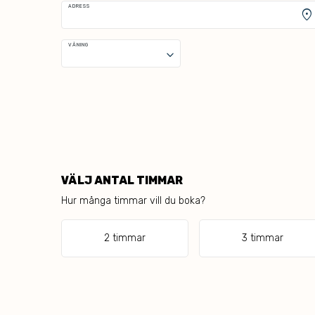
ADRESS
location_on
VÅNING
keyboard_arrow_down
VÄLJ ANTAL TIMMAR
Hur många timmar vill du boka?
2 timmar
3 timmar