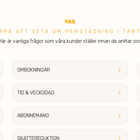
FA
Q
BRA ATT V ETA OM HEMSTÄDNING I TÄB
Här är vanliga frågor som våra kunder ställer innan de anlitar oss
keyboard_arrow_right
OMBOKNINGAR
keyboard_arrow_right
TID & V
ECKODAG
keyboard_arrow_right
ABONN
EMANG
keyboard_arrow_right
SKAT
TEREDUKTION