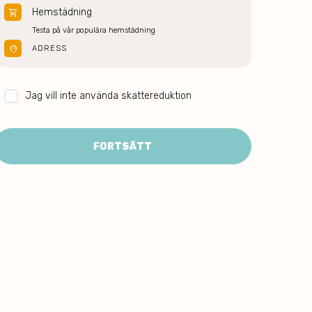
Hemstädning
shopping_cart
Testa på vår populära hemstädning
location_on
ADRESS
Jag vill inte använda skattereduktion
FORTSÄTT