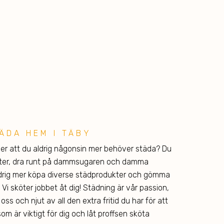
TÄDA HEM I TÄBY
ger att du aldrig någonsin mer behöver städa? Du
nster, dra runt på dammsugaren och damma
ldrig mer köpa diverse städprodukter och gömma
Vi sköter jobbet åt dig! Städning är vår passion,
 oss och njut av all den extra fritid du har för att
m är viktigt för dig och låt proffsen sköta