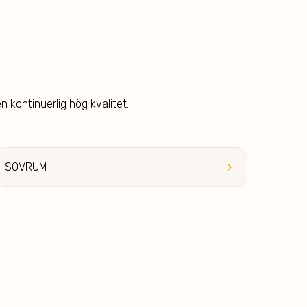
n kontinuerlig hög kvalitet.
keyboard_arrow_right
SOVRUM