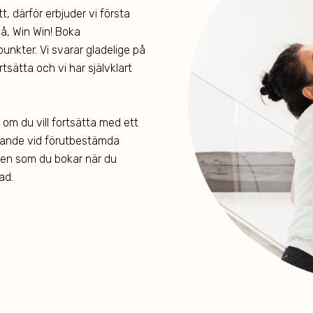
t, därför erbjuder vi första
 på, Win Win! Boka
unkter. Vi svarar gladelige på
rtsätta och vi har självklart
v om du vill fortsätta med ett
ande vid förutbestämda
ällen som du bokar när du
ad.