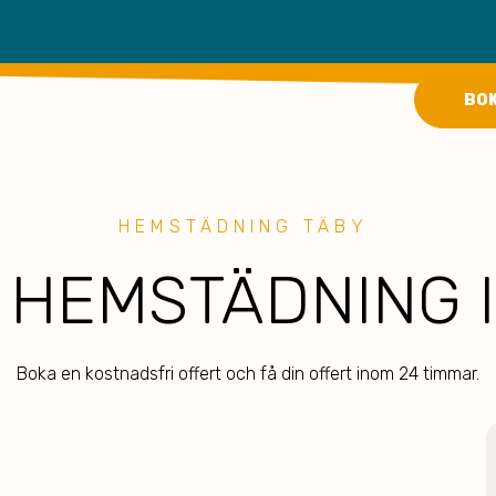
keyboard_arrow_down
keyboard_arrow_down
BO
TÄDSERVICE PRIVAT
STÄDSERVICE FÖRETAG
HEMSTÄDNING TÄBY
 HEMSTÄDNING I
Boka en kostnadsfri offert och få din offert inom 24 timmar.