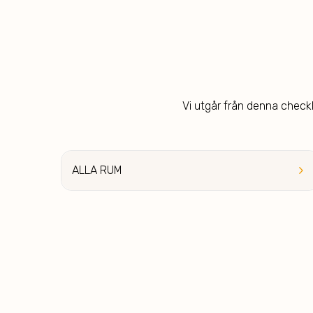
Vi utgår från denna checkli
keyboard_arrow_right
ALLA RUM