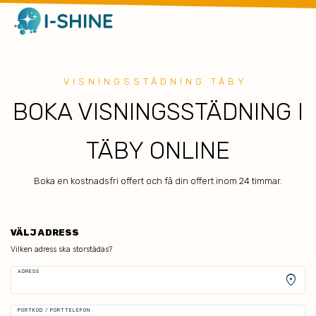
VISNINGSSTÄDNING TÄBY
BOKA VISNINGSSTÄDNING I
TÄBY ONLINE
Boka en kostnadsfri offert och få din offert inom 24 timmar.
VÄLJ ADRESS
Vilken adress ska storstädas?
ADRESS
location_on
PORTKOD / PORTTELEFON