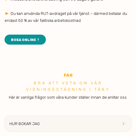
►
Du kan använda RUT-avdraget på vår tjänst – därmed betalar du
endast 50 % av vår faktiska arbetskostnad
BOKA ONLINE ⇡
F
A
Q
BR A ATT VETA OM VÅR
VISNINGSSTÄDNING I TÄBY
Här är vanliga frågor som våra kunder ställer innan de anlitar oss.
keyboard_arrow_right
HUR BOKA
R JAG