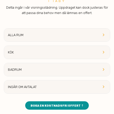
I TÄBY
Detta ingår i vår visningsstädning. Uppdraget kan dock justeras för
att passa dina behov men då lämnas en offert.
keyboard_arrow_right
ALLA
RUM
keyboard_arrow_right
KÖ
K
keyboard_arrow_right
BAD
RUM
keyboard_arrow_right
INGÅ
R OM AVTALAT
BOKA EN KOSTNADSFRI OFFERT ⇡