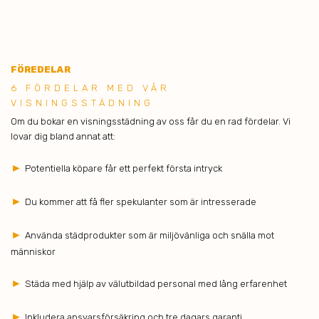
FÖREDE LAR
6 FÖRDELAR MED VÅR
VISNINGSSTÄDNING
Om du bokar en visningsstädning av oss får du en rad fördelar. Vi
lovar dig bland annat att:
►
Potentiella köpare får ett perfekt första intryck
►
Du kommer att få fler spekulanter som är intresserade
►
Använda städprodukter som är miljövänliga och snälla mot
människor
►
Städa med hjälp av välutbildad personal med lång erfarenhet
►
Inkludera ansvarsförsäkring och tre dagars garanti