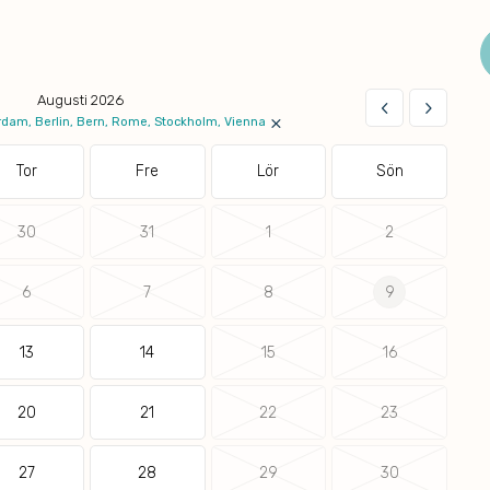
Augusti 2026
keyboard_arrow_left
keyboard_arrow_right
×
dam, Berlin, Bern, Rome, Stockholm, Vienna
Tor
Fre
Lör
Sön
30
31
1
2
6
7
8
9
13
14
15
16
20
21
22
23
27
28
29
30