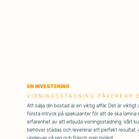
EN INVESTERING
VIS
NINGSSTÄDNING PÅVERKAR 
Att sälja din bostad är en viktig affär. Det är viktigt
första intryck på spekulanter för att de ska lämna e
erfarenhet av att erbjuda visningsstädning. Vårt 
behöver städas och levererar ett perfekt resultat. A
upplevas så ren och fräsch som möjligt.