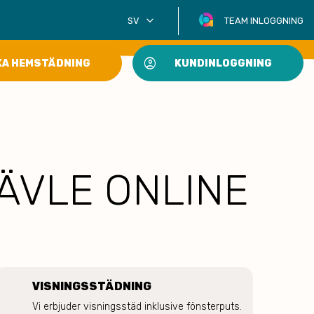
keyboard_arrow_down
SV
TEAM INLOGGNING
account_circle
KA HEMSTÄDNING
KUNDINLOGGNING
GÄVLE ONLINE
VISNINGSSTÄDNING
Vi erbjuder visningsstäd inklusive fönsterputs. 