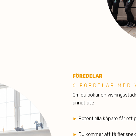
FÖREDE LAR
6 FÖRDELAR MED 
Om du bokar en visningsstädni
annat att:
►
Potentiella köpare får ett 
►
Du kommer att få fler spek