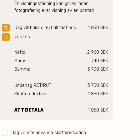
En visningsstädning kan göras innan 
fotografering eller visning av en bostad. 
Jag vill boka direkt till fast pris
1 850 SEK
shopping_cart
location_on
ADRESS
Netto
2 960 SEK
Moms
740 SEK
Summa
3 700 SEK
Underlag ROT/RUT
3 700 SEK
Skattereduktion
-1 850 SEK
ATT BETALA
1 850 SEK
Jag vill inte använda skattereduktion