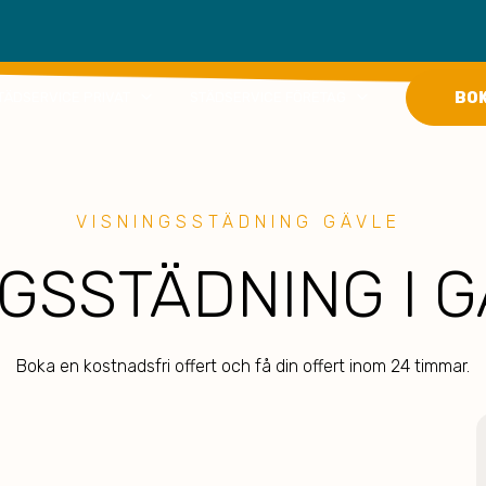
keyboard_arrow_down
keyboard_arrow_down
BO
TÄDSERVICE PRIVAT
STÄDSERVICE FÖRETAG
VISNINGSSTÄDNING GÄVLE
GSSTÄDNING I 
Boka en kostnadsfri offert och få din offert inom 24 timmar.