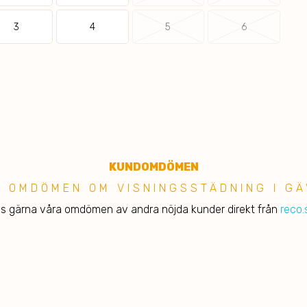
3
4
5
6
KUNDOMDÖMEN
S OMDÖMEN OM VISNINGSSTÄDNING I GÄ
s gärna våra omdömen av andra nöjda kunder direkt från
reco.