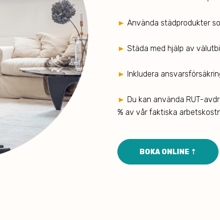
►
Använda städprodukter som
►
Städa med hjälp av välutb
►
Inkludera ansvarsförsäkrin
►
Du kan använda RUT-avdra
% av vår faktiska arbetskost
BOKA ONLINE ⇡