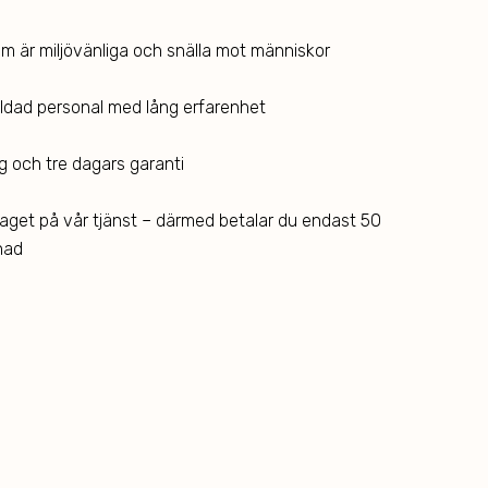
 är miljövänliga och snälla mot människor
ildad personal med lång erfarenhet
g och tre dagars garanti
get på vår tjänst – därmed betalar du endast 50
nad