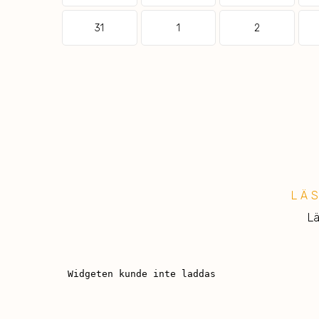
31
1
2
LÄ
Lä