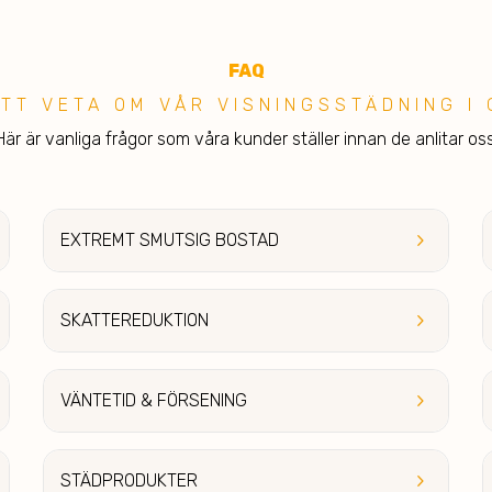
F
A
Q
ATT VETA OM VÅR VISNINGSSTÄDNING I
Här är vanliga frågor som våra kunder ställer innan de anlitar oss
keyboard_arrow_right
EXTREMT SMUT
SIG BOSTAD
keyboard_arrow_right
SKATTEREDU
KTION
keyboard_arrow_right
VÄ
NTETID & FÖRSENING
keyboard_arrow_right
STÄ
DPRODUKTER