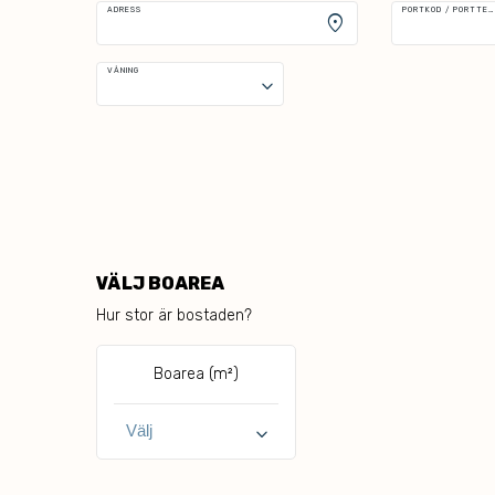
ADRESS
PORTKOD / PORTTELEFON
location_on
VÅNING
keyboard_arrow_down
VÄLJ BOAREA
Hur stor är bostaden?
Boarea (m²)
keyboard_arrow_down