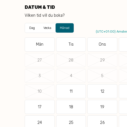
DATUM & TID
Vilken tid vill du boka?
Dag
Vecka
Månad
(UTC+01:00) Amster
Mån
Tis
Ons
27
28
29
3
4
5
10
11
12
17
18
19
24
25
26