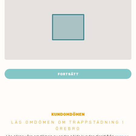
FORTSÄTT
KUNDOMDÖMEN
LÄS OMDÖMEN OM TRAPPSTÄDNING I
ÖREBRO