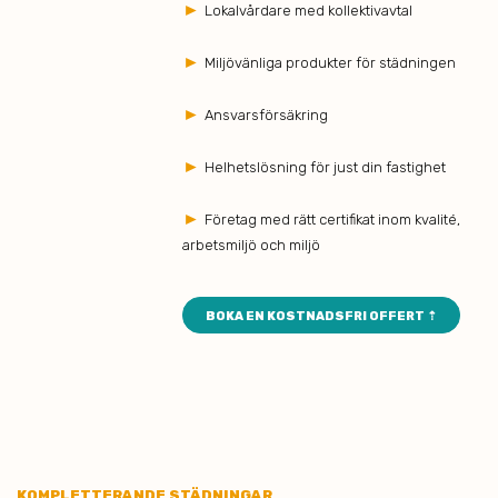
►
Lokalvårdare med kollektivavtal
►
Miljövänliga produkter för städningen
►
Ansvarsförsäkring
►
Helhetslösning för just din fastighet
►
Företag med rätt certifikat inom kvalité,
arbetsmiljö och miljö
BOKA EN KOSTNADSFRI OFFERT ⇡
KOMPLETTERANDE STÄDNINGAR