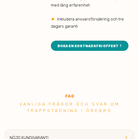
med lång erfarenhet
►
Inkludera ansvarsförsäkring och tre
dagars garanti
BOKA EN KOSTNADSFRI OFFERT ⇡
FAQ
VANLIGA FRÅGOR OCH SVAR OM
TRAPPSTÄDNING I ÖREBRO
keyboard_arrow_right
NÖJD KUNDGARANTI