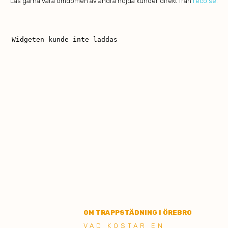
Läs gärna våra omdömen av andra nöjda kunder direkt från
reco.se
.
OM TRAPPSTÄDNING I ÖREBRO
VAD KOSTAR EN