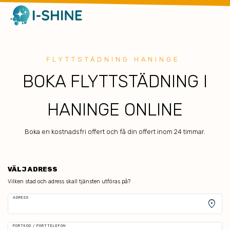
FLYTTSTÄDNING HANINGE
BOKA FLYTTSTÄDNING I
HANINGE ONLINE
Boka en kostnadsfri offert och få din offert inom 24 timmar.
VÄLJ ADRESS
Vilken stad och adress skall tjänsten utföras på?
ADRESS
location_on
PORTKOD / PORTTELEFON