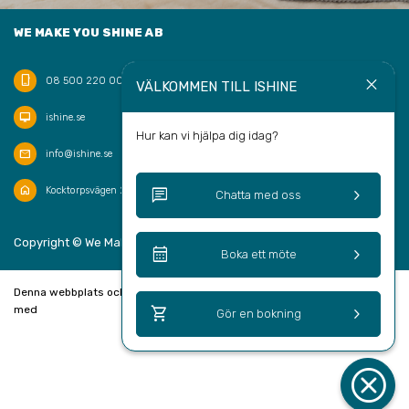
WE MAKE YOU SHINE AB
phone_iphone
close
08 500 220 00
VÄLKOMMEN TILL ISHINE
desktop_mac
ishine.se
Hur kan vi hjälpa dig idag?
mail
info@ishine.se
home
chat
keyboard_arrow_right
Kocktorpsvägen 20, 132 43 Saltsjö-Boo
Chatta med oss
keyboard_arrow_up
Copyright © We Make You Shine AB 2026
SV
calendar_month
keyboard_arrow_right
Boka ett möte
Denna webbplats och bokningssystem är skapad
shopping_cart
keyboard_arrow_right
med
Gör en bokning
cancel