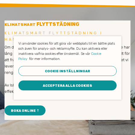
FLYTTSTÄDNING
KLIMATSMART
KLIMATSMART FLYTTSTÄDNING I
HANINGE
Vi använder cookies för att göra vår webbplats till en bättre plats
Om du är nöjd så är vi också nöjda! Våra medarbetare och städare har
och även för analys- och reklamsyfte. Du kan aktivera eller
lång erfarenhet och städar enbart med miljövänliga produkter. Allt för
inaktivera valfria cookies efter önskemål. Se vår
Cookie
Policy
för mer information.
att främja såväl dina medarbetares hälsa som naturen och klimatet vi
lever i. De avlägsnar all smuts och allt damm, putsar fönster och
COOKIE INSTÄLLNINGAR
rengör verkligen på djupet.
Av Ishine som städföretag kan du alltid förvänta dig trevlig och
ACCEPTERA ALLA COOKIES
effektiv personal med hög servicenivå.
BOKA ONLINE ⇡