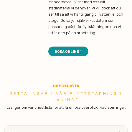
standardavtal. Vi tar med oss allt
städmaterial vi behöver. Vi vill dock att du
ser till så att vi har tillgång till vatten, el och
stege. Du väljer själv vilket datum som
passar dig bäst för flyttstädningen och vi
utför den på en arbetsdag.
BOKA ONLINE ⇡
CHECK
LISTA
DETTA ING ÅR I VÅR FLYTTSTÄDNING I
HANINGE
Läs igenom vår checklista för att få en bra överblick i vad som ingår.