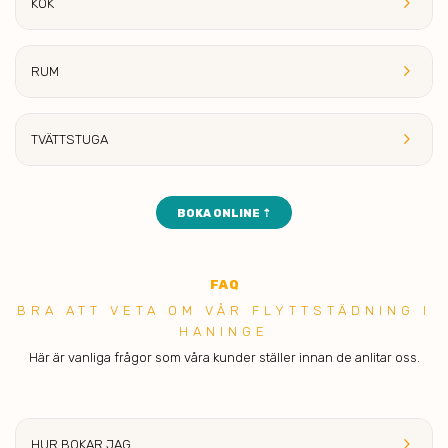
keyboard_arrow_right
KÖK
keyboard_arrow_right
RUM
keyboard_arrow_right
TVÄTTST
UGA
BOKA ONLINE ⇡
FAQ
BRA ATT VET A OM VÅR FLYTTSTÄDNING I
HANINGE
Här är vanliga frågor som våra kunder ställer innan de anlitar oss.
keyboard_arrow_right
HUR BOKAR
JAG