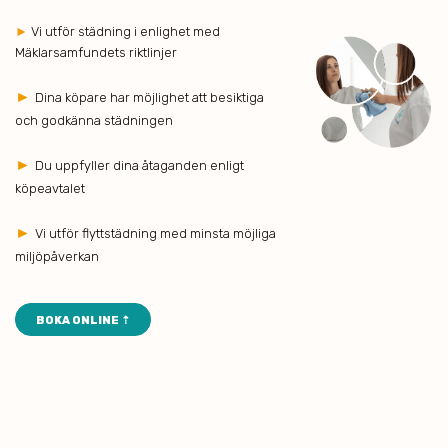
►
Vi utför städning i enlighet med
Mäklarsamfundets riktlinjer
►
Dina köpare har möjlighet att besiktiga
och godkänna städningen
►
Du uppfyller dina åtaganden enligt
köpeavtalet
►
Vi utför flyttstädning med minsta möjliga
miljöpåverkan
BOKA ONLINE ⇡