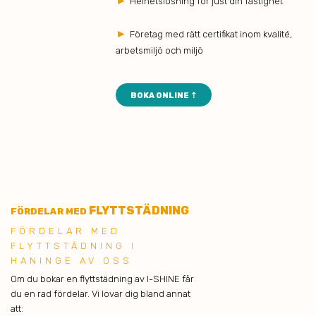
►
Helhetslösning för just din fastighet
►
Företag med rätt certifikat inom kvalité,
arbetsmiljö och miljö
BOKA ONLINE ⇡
FLYTTSTÄDNING
FÖRDELAR MED
FÖRDELAR MED
FLYTTSTÄDNING I
HANINGE AV OSS
Om du bokar en flyttstädning av I-SHINE får
du en rad fördelar. Vi lovar dig bland annat
att: