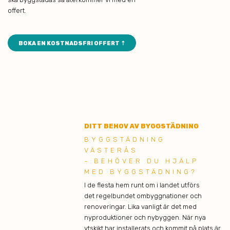
offert.
BOKA EN KOSTNADSFRI OFFERT ⇡
DITT BEHOV AV BYGGSTÄDNING
BYGGSTÄDNING
VÄSTERÅS
- BEHÖVER DU HJÄLP
MED BYGGSTÄDNING?
I de flesta hem runt om i landet utförs
det regelbundet ombyggnationer och
renoveringar. Lika vanligt är det med
nyproduktioner och nybyggen. När nya
ytskikt har installerats och kommit på plats är