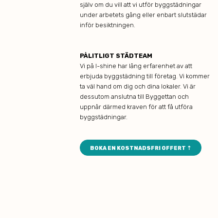
själv om du vill att vi utför byggstädningar
under arbetets gång eller enbart slutstädar
inför besiktningen.
PÅLITLIGT STÄDTEAM
Vi på I-shine har lång erfarenhet av att
erbjuda byggstädning till företag. Vi kommer
ta väl hand om dig och dina lokaler. Vi är
dessutom anslutna till Byggettan och
uppnår därmed kraven för att få utföra
byggstädningar.
BOKA EN KOSTNADSFRI OFFERT ⇡