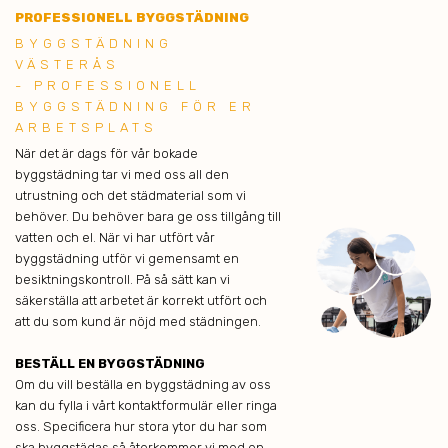
PROFESSIONELL BYGGSTÄDNING
BYGGSTÄDNING
VÄSTERÅS
- PROFESSIONELL
BYGGSTÄDNING FÖR ER
ARBETSPLATS
När det är dags för vår bokade
byggstädning tar vi med oss all den
utrustning och det städmaterial som vi
behöver. Du behöver bara ge oss tillgång till
vatten och el. När vi har utfört vår
byggstädning utför vi gemensamt en
besiktningskontroll. På så sätt kan vi
säkerställa att arbetet är korrekt utfört och
att du som kund är nöjd med städningen.
BESTÄLL EN BYGGSTÄDNING
Om du vill beställa en byggstädning av oss
kan du fylla i vårt kontaktformulär eller ringa
oss. Specificera hur stora ytor du har som
ska byggstädas så återkommer vi med en