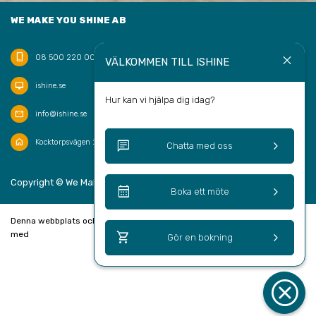
WE MAKE YOU SHINE AB
phone_iphone
close
08 500 220 00
VÄLKOMMEN TILL ISHINE
desktop_mac
ishine.se
Hur kan vi hjälpa dig idag?
mail
info@ishine.se
home
chat
keyboard_arrow_right
Kocktorpsvägen 20, 132 43 Saltsjö-Boo
Chatta med oss
keyboard_arrow_up
Copyright © We Make You Shine AB 2026
SV
calendar_month
keyboard_arrow_right
Boka ett möte
Denna webbplats och bokningssystem är skapad
shopping_cart
keyboard_arrow_right
med
Gör en bokning
cancel