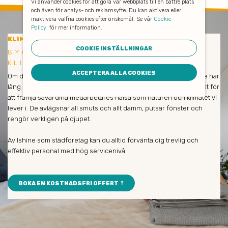
Vi använder cookies för att göra vår webbplats till en bättre plats
och även för analys- och reklamsyfte. Du kan aktivera eller
inaktivera valfria cookies efter önskemål. Se vår
Cookie
Policy
för mer information.
KLIMATSMART BYGGSTÄDNING
COOKIE INSTÄLLNINGAR
BYGGSTÄDNING VÄSTERÅS -
KLIMATSMART OCH EFFEKTIV
ACCEPTERA ALLA COOKIES
Om du är nöjd så är vi också nöjda! Våra medarbetare och städare har
lång erfarenhet och städar enbart med miljövänliga produkter. Allt för
att främja såväl dina medarbetares hälsa som naturen och klimatet vi
lever i. De avlägsnar all smuts och allt damm, putsar fönster och
rengör verkligen på djupet.
Av Ishine som städföretag kan du alltid förvänta dig trevlig och
effektiv personal med hög servicenivå.
BOKA EN KOSTNADSFRI OFFERT ⇡