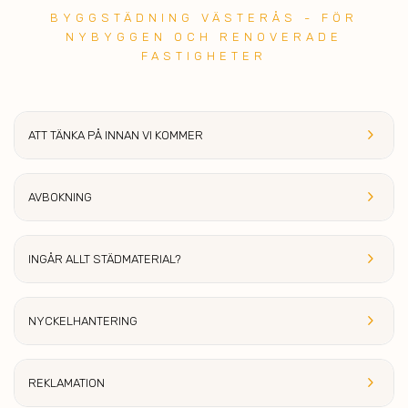
BYGGSTÄDNING VÄSTERÅS - FÖR
NYBYGGEN OCH RENOVERADE
FASTIGHETER
keyboard_arrow_right
ATT TÄNKA PÅ INNAN VI KOM
MER
keyboard_arrow_right
AVBOK
NING
keyboard_arrow_right
INGÅR ALLT S
TÄDMATERIAL?
keyboard_arrow_right
NYCKEL
HANTERING
keyboard_arrow_right
REKLAMA
TION