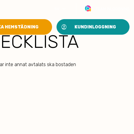
keyboard_arrow_down
SV
TEAM INLOGGNING
account_circle
KA HEMSTÄDNING
KUNDINLOGGNING
ECKLISTA
har inte annat avtalats ska bostaden