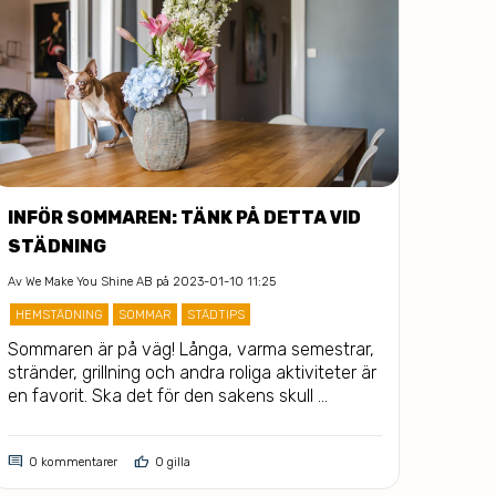
INFÖR SOMMAREN: TÄNK PÅ DETTA VID
HUR
STÄDNING
Av
We M
Av
We Make You Shine AB
på 2023-01-10 11:25
ROSTF
HEMSTÄDNING
SOMMAR
STÄDTIPS
Har d
ska f
Sommaren är på väg! Långa, varma semestrar, 
att g
stränder, grillning och andra roliga aktiviteter är 
dem. 
en favorit. Ska det för den sakens skull 
verkligen vara svårt att städa?
comment
thumb_up
comment
0 kommentarer
0 gilla
0 k