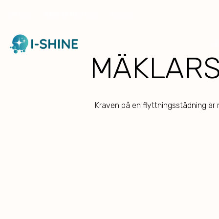
OM OSS
ARBETA MED OSS
BLOGG
S
MÄKLARS
Kraven på en flyttningsstädning är 