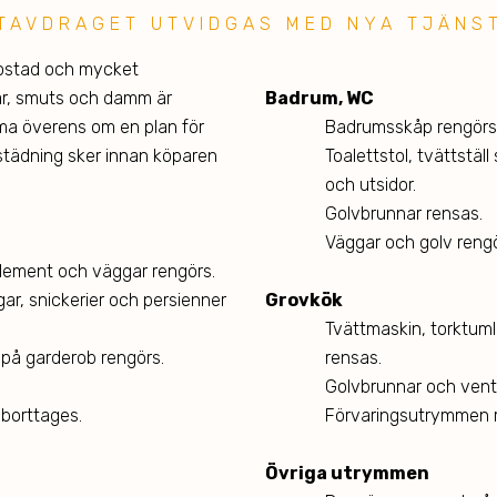
TAVDRAGET UTVIDGAS MED NYA
TJÄNS
bostad och mycket
kar, smuts och damm är
Badrum, WC
ma överens om en plan för
Badrumsskåp rengörs 
h städning sker innan köparen
Toalettstol, tvättstä
och utsidor.
Golvbrunnar rensas.
Väggar och golv rengö
element och väggar rengörs.
ar, snickerier och persienner
Grovkök
Tvättmaskin, torktuml
på garderob rengörs.
rensas.
Golvbrunnar och venti
 borttages.
Förvaringsutrymmen r
Övriga utrymmen