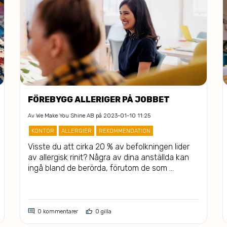
FÖREBYGG ALLERIGER PÅ JOBBET
Av
We Make You Shine AB
på 2023-01-10 11:25
KONTOR
ALLERGIER
REKOMMENDATION
Visste du att cirka 20 % av befolkningen lider 
av allergisk rinit? Några av dina anställda kan 
ingå bland de berörda, förutom de som 
har mat- och andra ämnesallergier. 
comment
thumb_up
0 kommentarer
0 gilla