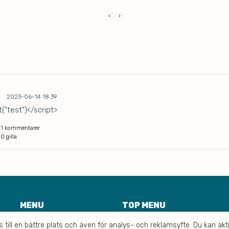
keyboard_arrow_left
keyboard_arrow_right
2023-06-14 18:39
("test")</script>
1 kommentarer
0 gilla
MENU
TOP MENU
till en bättre plats och även för analys- och reklamsyfte. Du kan aktiv