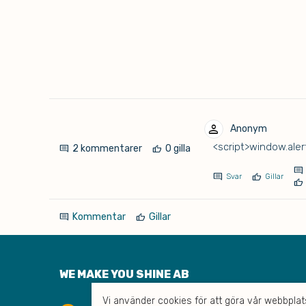
person
Anonym
<script>window.alert
2 kommentarer
0 gilla
comment
thumb_up
comment
comment
thumb_up
Svar
Gillar
thumb_up
Kommentar
Gillar
comment
thumb_up
WE MAKE YOU SHINE AB
Vi använder cookies för att göra vår webbplats 