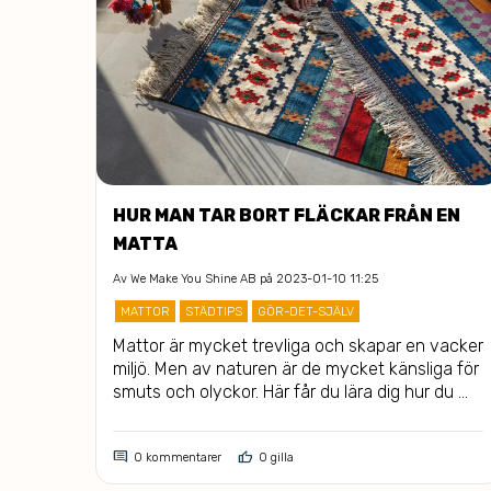
HUR MAN TAR BORT FLÄCKAR FRÅN EN
MATTA
Av
We Make You Shine AB
på 2023-01-10 11:25
MATTOR
STÄDTIPS
GÖR-DET-SJÄLV
Mattor är mycket trevliga och skapar en vacker 
miljö. Men av naturen är de mycket känsliga för 
smuts och olyckor. Här får du lära dig hur du 
ska agera om det sker en olycka. 
comment
thumb_up
0 kommentarer
0 gilla