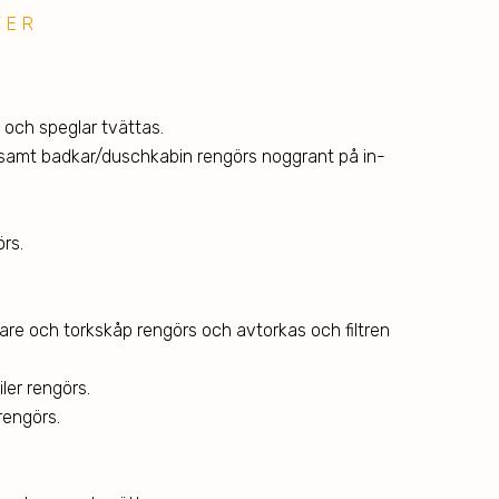
TER
och speglar tvättas.
ll samt badkar/duschkabin rengörs noggrant på in-
rs.
are och torkskåp rengörs och avtorkas och filtren
ler rengörs.
engörs.