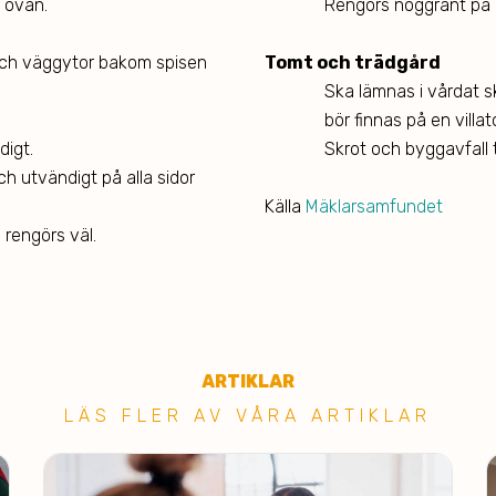
 ovan.
Rengörs noggrant på 
och väggytor bakom spisen
Tomt och trädgård
Ska lämnas i vårdat 
bör finnas på en villat
digt.
Skrot och byggavfall t
ch utvändigt på alla sidor
Källa
Mäklarsamfundet
rengörs väl.
ARTIKLAR
LÄS FLER AV VÅRA ARTIKLAR