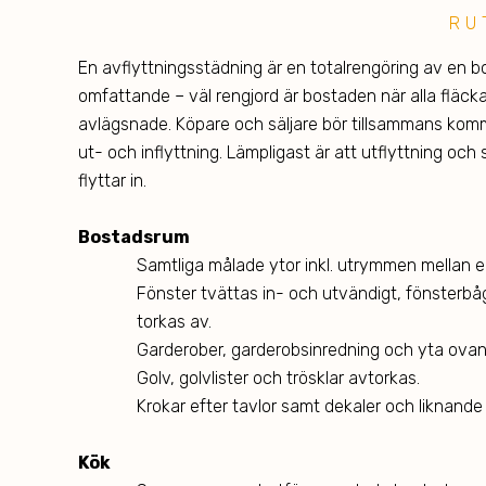
RU
En avflyttningsstädning är en totalrengöring av en 
omfattande – väl rengjord är bostaden när alla fläc
avlägsnade. Köpare och säljare bör tillsammans kom
ut- och inflyttning. Lämpligast är att utflyttning oc
flyttar in.
Bostadsrum
Samtliga målade ytor inkl. utrymmen mellan 
Fönster tvättas in- och utvändigt, fönsterbåg
torkas av.
Garderober, garderobsinredning och yta ovan
Golv, golvlister och trösklar avtorkas.
Krokar efter tavlor samt dekaler och liknande
Kök