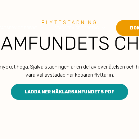
FLYTTSTÄDNING
keyboard_arrow_down
keyboard_arrow_down
BO
TÄDSERVICE PRIVAT
STÄDSERVICE FÖRETAG
AMFUNDETS CH
mycket höga. Själva städningen är en del av överlåtelsen och 
vara väl avstädad när köparen flyttar in.
LADDA NER MÄKLARSAMFUNDETS PDF