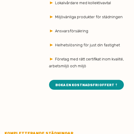
►
Lokalvårdare med kollektivavtal
►
Miljövänliga produkter för städningen
►
Ansvarsförsäkring
►
Helhetslösning för just din fastighet
►
Företag med rätt certifikat inom kvalité,
arbetsmiljö och miljö
BOKA EN KOSTNADSFRI OFFERT ⇡
KOMPLETTERANDE STÄDNINGAR