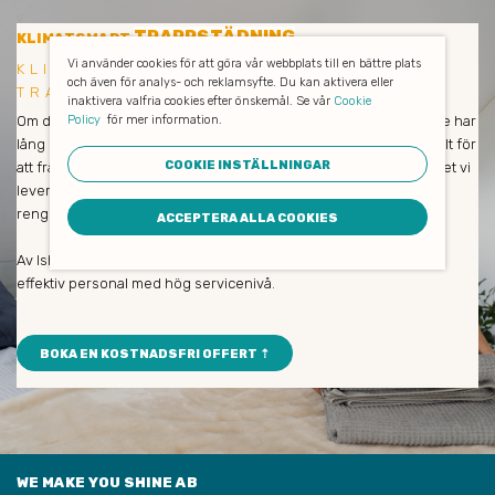
TRAPPSTÄDNING
KLIMATSMART
Vi använder cookies för att göra vår webbplats till en bättre plats
KLIMATSMART OCH EFFEKTIV
och även för analys- och reklamsyfte. Du kan aktivera eller
TRAPPSTÄDNING I TYRESÖ
inaktivera valfria cookies efter önskemål. Se vår
Cookie
Om du är nöjd så är vi också nöjda! Våra medarbetare och städare har
Policy
för mer information.
lång erfarenhet och städar enbart med miljövänliga produkter. Allt för
COOKIE INSTÄLLNINGAR
att främja såväl dina medarbetares hälsa som naturen och klimatet vi
lever i. De avlägsnar all smuts och allt damm, putsar fönster och
rengör verkligen på djupet.
ACCEPTERA ALLA COOKIES
Av Ishine som städföretag kan du alltid förvänta dig trevlig och
effektiv personal med hög servicenivå.
BOKA EN KOSTNADSFRI OFFERT ⇡
WE MAKE YOU SHINE AB