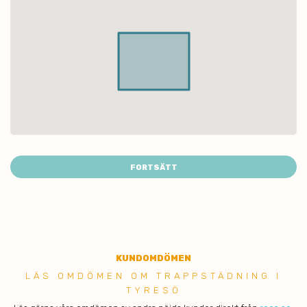
FORTSÄTT
KUNDOMDÖMEN
LÄS OMDÖMEN OM TRAPPSTÄDNING I
TYRESÖ