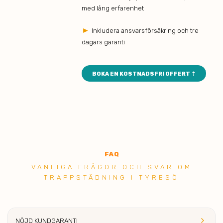
med lång erfarenhet
►
Inkludera ansvarsförsäkring och tre
dagars garanti
BOKA EN KOSTNADSFRI OFFERT ⇡
FAQ
VANLIGA FRÅGOR OCH SVAR OM
TRAPPSTÄDNING I TYRESÖ
keyboard_arrow_right
NÖJD KUNDGARANTI