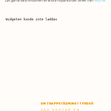
Läs gärna våra omdömen av andra nöjda kunder direkt från
reco.se
.
OM TRAPPSTÄDNING I TYRESÖ
VAD KOSTAR EN