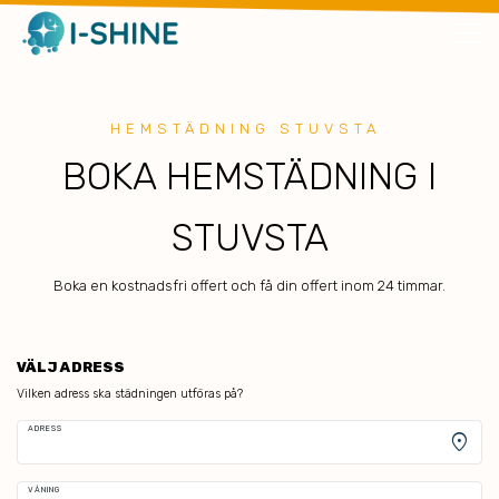
HEMSTÄDNING STUVSTA
BOKA HEMSTÄDNING I
STUVSTA
Boka en kostnadsfri offert och få din offert inom 24 timmar.
VÄLJ ADRESS
Vilken adress ska städningen utföras på?
ADRESS
location_on
VÅNING