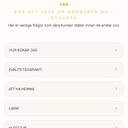
FA
Q
BRA ATT V ETA OM HEMSTÄDNING I
STUVSTA
Här är vanliga frågor som våra kunder ställer innan de anlitar oss.
keyboard_arrow_right
HUR BOKAR JAG
keyboard_arrow_right
KVALITETS
GARANTI
keyboard_arrow_right
ATT HA HE
MMA
keyboard_arrow_right
LA
RM
keyboard_arrow_right
HUSDJ
UR