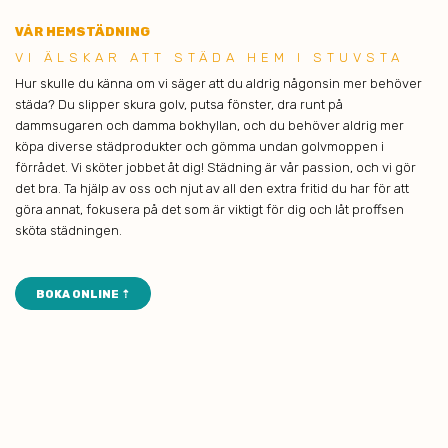
VÅR HEMSTÄDNING
VI ÄLSK AR ATT STÄDA HEM I STUVSTA
Hur skulle du känna om vi säger att du aldrig någonsin mer behöver
städa? Du slipper skura golv, putsa fönster, dra runt på
dammsugaren och damma bokhyllan, och du behöver aldrig mer
köpa diverse städprodukter och gömma undan golvmoppen i
förrådet. Vi sköter jobbet åt dig! Städning är vår passion, och vi gör
det bra. Ta hjälp av oss och njut av all den extra fritid du har för att
göra annat, fokusera på det som är viktigt för dig och låt proffsen
sköta städningen.
BOKA ONLINE ⇡