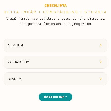
C
HECKLISTA
DETTA INGÅR I H EMSTÄDNING I STUVSTA
Vi utgår från denna checklista och anpassar den efter dina behov.
Detta gör att vi håller en kontinuerlig hög kvalitet.
keyboard_arrow_right
ALLA RUM
keyboard_arrow_right
VARDAGSRUM
keyboard_arrow_right
SOVRUM
BOKA ONLINE ⇡