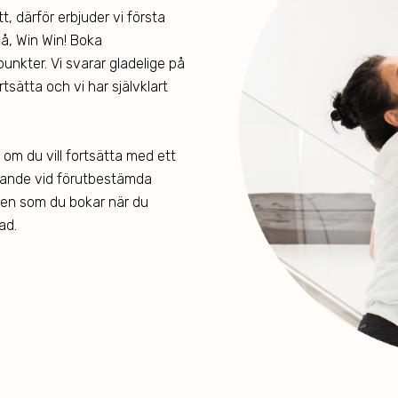
t, därför erbjuder vi första
 på, Win Win! Boka
unkter. Vi svarar gladelige på
rtsätta och vi har självklart
v om du vill fortsätta med ett
ande vid förutbestämda
ällen som du bokar när du
ad.