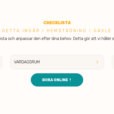
C
HECKLISTA
DETTA INGÅR I H EMSTÄDNING I GÄVLE
sta och anpassar den efter dina behov. Detta gör att vi håller e
keyboard_arrow_right
VARDAGSRUM
BOKA ONLINE ⇡