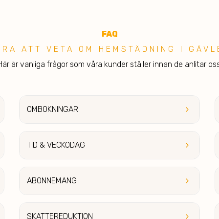
FA
Q
BRA ATT V ETA OM HEMSTÄDNING I GÄVL
Här är vanliga frågor som våra kunder ställer innan de anlitar oss
keyboard_arrow_right
OMBOKNINGAR
keyboard_arrow_right
TID & V
ECKODAG
keyboard_arrow_right
ABONN
EMANG
keyboard_arrow_right
SKAT
TEREDUKTION