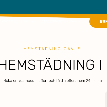
keyboard_arrow_down
keyboard_arrow_down
BO
TÄDSERVICE PRIVAT
STÄDSERVICE FÖRETAG
HEMSTÄDNING GÄVLE
HEMSTÄDNING I
Boka en kostnadsfri offert och få din offert inom 24 timmar.