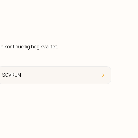
n kontinuerlig hög kvalitet.
keyboard_arrow_right
SOVRUM