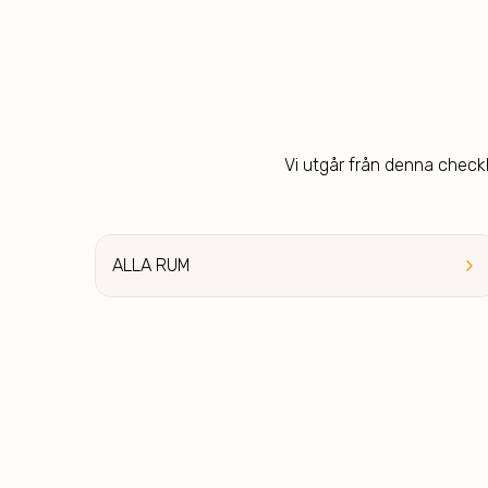
Vi utgår från denna checkli
keyboard_arrow_right
ALLA RUM