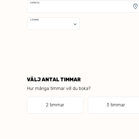
ADRESS
location_on
VÅNING
keyboard_arrow_down
VÄLJ ANTAL TIMMAR
Hur många timmar vill du boka?
2 timmar
3 timmar