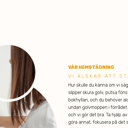
VÅR HEMSTÄDNING
VI ÄLSK AR ATT S
Hur skulle du känna om vi sä
slipper skura golv, putsa fö
bokhyllan, och du behöver a
undan golvmoppen i förrådet. 
och vi gör det bra. Ta hjälp av
göra annat, fokusera på det so