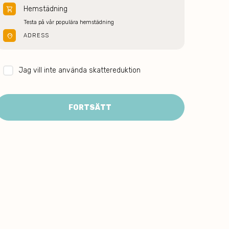
Hemstädning
shopping_cart
Testa på vår populära hemstädning
location_on
ADRESS
Jag vill inte använda skattereduktion
FORTSÄTT