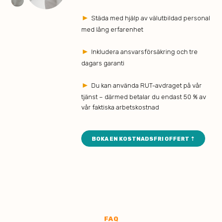
►
Städa med hjälp av välutbildad personal
med lång erfarenhet
►
Inkludera ansvarsförsäkring och tre
dagars garanti
►
Du kan använda RUT-avdraget på vår
tjänst – därmed betalar du endast 50 % av
vår faktiska arbetskostnad
BOKA EN KOSTNADSFRI OFFERT ⇡
FAQ