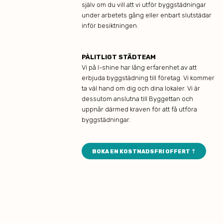
själv om du vill att vi utför byggstädningar
under arbetets gång eller enbart slutstädar
inför besiktningen.
PÅLITLIGT STÄDTEAM
Vi på I-shine har lång erfarenhet av att
erbjuda byggstädning till företag. Vi kommer
ta väl hand om dig och dina lokaler. Vi är
dessutom anslutna till Byggettan och
uppnår därmed kraven för att få utföra
byggstädningar.
BOKA EN KOSTNADSFRI OFFERT ⇡