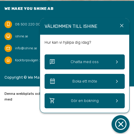
WE MAKE YOU SHINE AB
phone_iphone
close
08 500 220 00
VÄLKOMMEN TILL ISHINE
desktop_mac
ishine.se
Hur kan vi hjälpa dig idag?
mail
info@ishine.se
home
chat
keyboard_arrow_right
Kocktorpsvägen 20, 132 43 Saltsjö-Boo
Chatta med oss
keyboard_arrow_up
Copyright © We Make You Shine AB 2026
SV
calendar_month
keyboard_arrow_right
Boka ett möte
Denna webbplats och bokningssystem är skapad
shopping_cart
keyboard_arrow_right
med
Gör en bokning
cancel