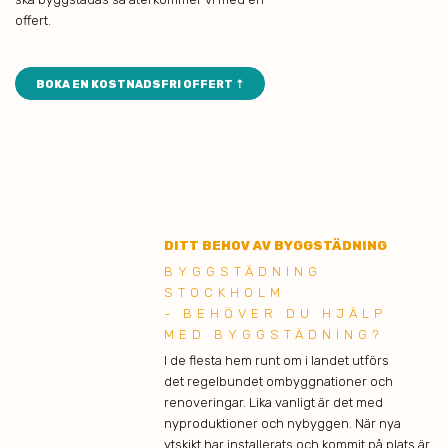
offert.
BOKA EN KOSTNADSFRI OFFERT ⇡
DITT BEHOV AV BYGGSTÄDNING
BYGGSTÄDNING
STOCKHOLM
- BEHÖVER DU HJÄLP
MED BYGGSTÄDNING?
I de flesta hem runt om i landet utförs
det regelbundet ombyggnationer och
renoveringar. Lika vanligt är det med
nyproduktioner och nybyggen. När nya
ytskikt har installerats och kommit på plats är