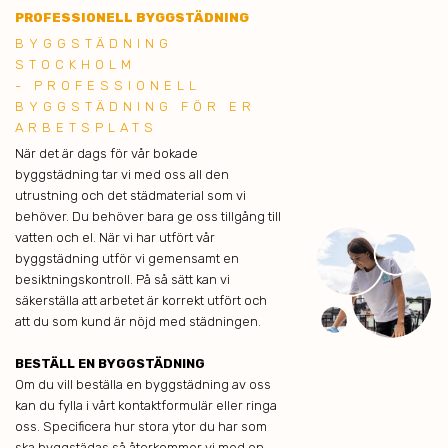
PROFESSIONELL BYGGSTÄDNING
BYGGSTÄDNING
STOCKHOLM
- PROFESSIONELL
BYGGSTÄDNING FÖR ER
ARBETSPLATS
När det är dags för vår bokade
byggstädning tar vi med oss all den
utrustning och det städmaterial som vi
behöver. Du behöver bara ge oss tillgång till
vatten och el. När vi har utfört vår
byggstädning utför vi gemensamt en
besiktningskontroll. På så sätt kan vi
säkerställa att arbetet är korrekt utfört och
att du som kund är nöjd med städningen.
BESTÄLL EN BYGGSTÄDNING
Om du vill beställa en byggstädning av oss
kan du fylla i vårt kontaktformulär eller ringa
oss. Specificera hur stora ytor du har som
ska byggstädas så återkommer vi med en