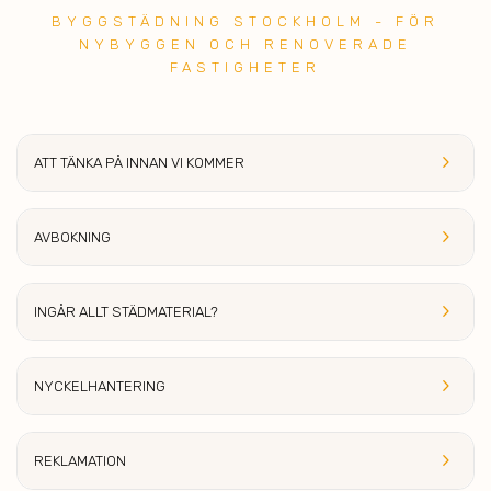
BYGGSTÄDNING STOCKHOLM - FÖR
NYBYGGEN OCH RENOVERADE
FASTIGHETER
keyboard_arrow_right
ATT TÄNKA PÅ INNAN VI KOM
MER
keyboard_arrow_right
AVBOK
NING
keyboard_arrow_right
INGÅR ALLT S
TÄDMATERIAL?
keyboard_arrow_right
NYCKEL
HANTERING
keyboard_arrow_right
REKLAMA
TION