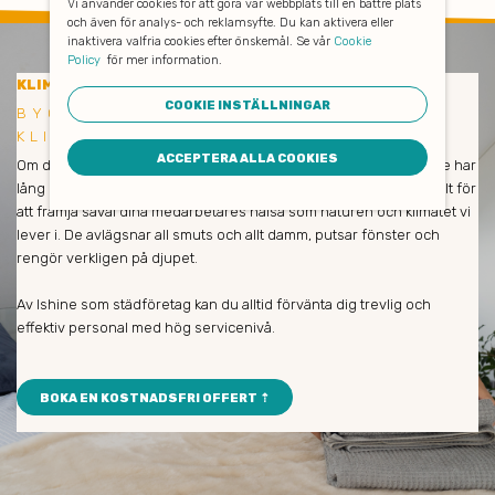
Vi använder cookies för att göra vår webbplats till en bättre plats
och även för analys- och reklamsyfte. Du kan aktivera eller
inaktivera valfria cookies efter önskemål. Se vår
Cookie
Policy
för mer information.
KLIMATSMART BYGGSTÄDNING
COOKIE INSTÄLLNINGAR
BYGGSTÄDNING STOCKHOLM -
KLIMATSMART OCH EFFEKTIV
ACCEPTERA ALLA COOKIES
Om du är nöjd så är vi också nöjda! Våra medarbetare och städare har
lång erfarenhet och städar enbart med miljövänliga produkter. Allt för
att främja såväl dina medarbetares hälsa som naturen och klimatet vi
lever i. De avlägsnar all smuts och allt damm, putsar fönster och
rengör verkligen på djupet.
Av Ishine som städföretag kan du alltid förvänta dig trevlig och
effektiv personal med hög servicenivå.
BOKA EN KOSTNADSFRI OFFERT ⇡