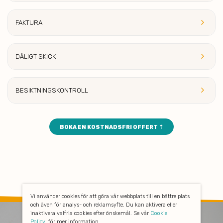
keyboard_arrow_right
FAKT
URA
keyboard_arrow_right
DÅLIG
T SKICK
keyboard_arrow_right
BESIKTNINGSKONTROLL
BOKA EN KOSTNADSFRI OFFERT ⇡
Vi använder cookies för att göra vår webbplats till en bättre plats
och även för analys- och reklamsyfte. Du kan aktivera eller
inaktivera valfria cookies efter önskemål. Se vår
Cookie
Policy
för mer information.