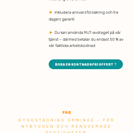
►
Inkludera ansvarsförsäkring och tre
dagars garanti
►
Du kan använda RUT-avdraget på vår
tjänst – därmed betalar du endast 50 % av
vår faktiska arbetskostnad
BOKA EN KOSTNADSFRI OFFERT ⇡
FAQ
BYGGSTÄDNING ORMINGE - FÖR
NYBYGGEN OCH RENOVERADE
FASTIGHETER