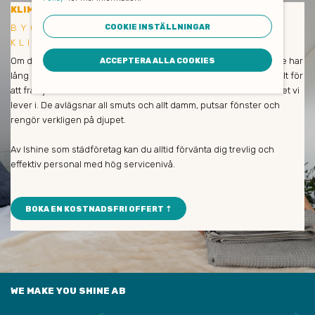
KLIMATSMART BYGGSTÄDNING
BYGGSTÄDNING ORMINGE -
COOKIE INSTÄLLNINGAR
KLIMATSMART OCH EFFEKTIV
Om du är nöjd så är vi också nöjda! Våra medarbetare och städare har
ACCEPTERA ALLA COOKIES
lång erfarenhet och städar enbart med miljövänliga produkter. Allt för
att främja såväl dina medarbetares hälsa som naturen och klimatet vi
lever i. De avlägsnar all smuts och allt damm, putsar fönster och
rengör verkligen på djupet.
Av Ishine som städföretag kan du alltid förvänta dig trevlig och
effektiv personal med hög servicenivå.
BOKA EN KOSTNADSFRI OFFERT ⇡
WE MAKE YOU SHINE AB