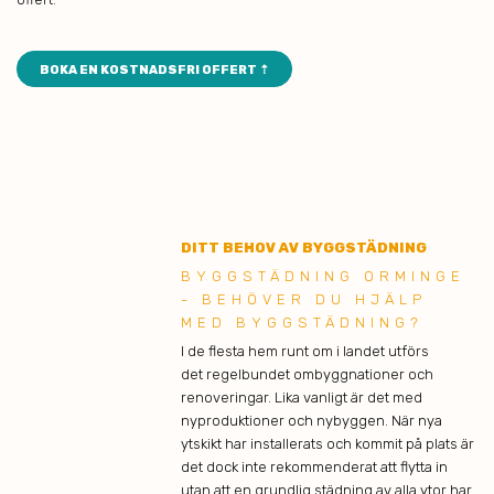
BOKA EN KOSTNADSFRI OFFERT ⇡
DITT BEHOV AV BYGGSTÄDNING
BYGGSTÄDNING ORMINGE
- BEHÖVER DU HJÄLP
MED BYGGSTÄDNING?
I de flesta hem runt om i landet utförs
det regelbundet ombyggnationer och
renoveringar. Lika vanligt är det med
nyproduktioner och nybyggen. När nya
ytskikt har installerats och kommit på plats är
det dock inte rekommenderat att flytta in
utan att en grundlig städning av alla ytor har