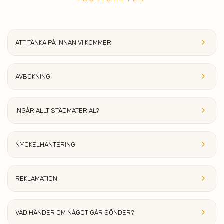
keyboard_arrow_right
ATT TÄNKA PÅ INNAN VI KOM
MER
keyboard_arrow_right
AVBOK
NING
keyboard_arrow_right
INGÅR ALLT S
TÄDMATERIAL?
keyboard_arrow_right
NYCKEL
HANTERING
keyboard_arrow_right
REKLAMA
TION
keyboard_arrow_right
VAD HÄNDER OM
NÅGOT GÅR SÖNDER?