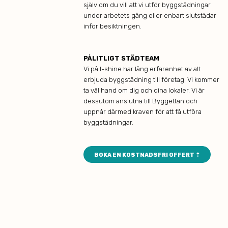
själv om du vill att vi utför byggstädningar
under arbetets gång eller enbart slutstädar
inför besiktningen.
PÅLITLIGT STÄDTEAM
Vi på I-shine har lång erfarenhet av att
erbjuda byggstädning till företag. Vi kommer
ta väl hand om dig och dina lokaler. Vi är
dessutom anslutna till Byggettan och
uppnår därmed kraven för att få utföra
byggstädningar.
BOKA EN KOSTNADSFRI OFFERT ⇡