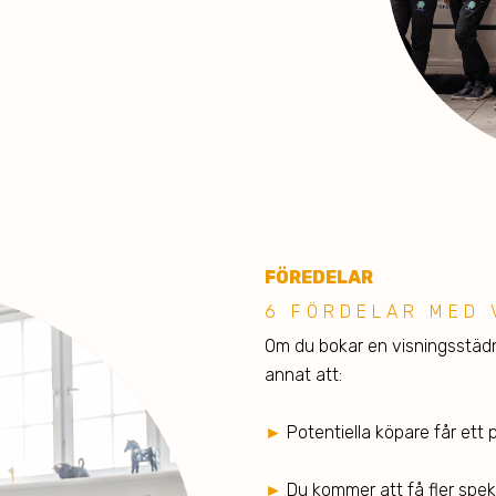
FÖREDE LAR
6 FÖRDELAR MED 
Om du bokar en visningsstädni
annat att:
►
Potentiella köpare får ett 
►
Du kommer att få fler spek