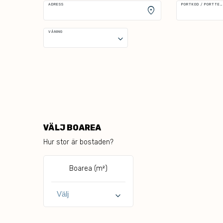
ADRESS
PORTKOD / PORTTELEFON
location_on
VÅNING
keyboard_arrow_down
VÄLJ BOAREA
Hur stor är bostaden?
Boarea (m²)
keyboard_arrow_down