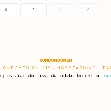
3
4
5
6
KUNDOMDÖMEN
S OMDÖMEN OM VISNINGSSTÄDNING I FA
s gärna våra omdömen av andra nöjda kunder direkt från
reco.