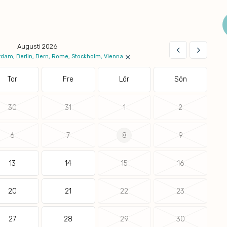
Augusti 2026
keyboard_arrow_left
keyboard_arrow_right
×
dam, Berlin, Bern, Rome, Stockholm, Vienna
Tor
Fre
Lör
Sön
30
31
1
2
6
7
8
9
13
14
15
16
20
21
22
23
27
28
29
30