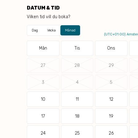
DATUM & TID
Vilken tid vill du boka?
Dag
Vecka
Månad
(UTC+01:00) Amster
Mån
Tis
Ons
27
28
29
3
4
5
10
11
12
17
18
19
24
25
26