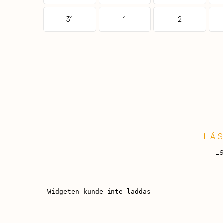
31
1
2
LÄ
Lä