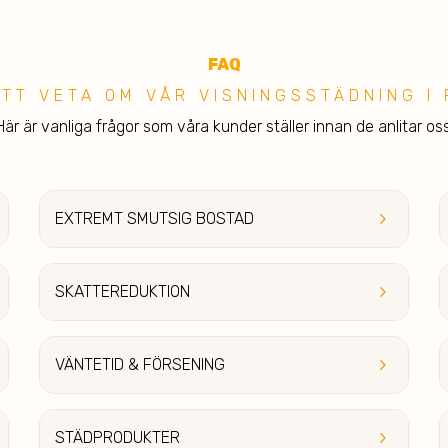
F
A
Q
ATT VETA OM VÅR VISNINGSSTÄDNING I
Här är vanliga frågor som våra kunder ställer innan de anlitar oss
keyboard_arrow_right
EXTREMT SMUT
SIG BOSTAD
keyboard_arrow_right
SKATTEREDU
KTION
keyboard_arrow_right
VÄ
NTETID & FÖRSENING
keyboard_arrow_right
STÄ
DPRODUKTER