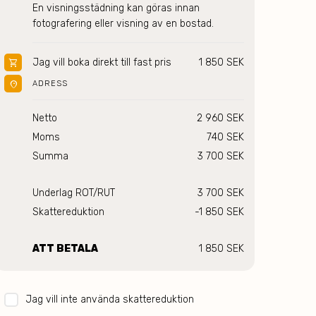
En visningsstädning kan göras innan 
fotografering eller visning av en bostad. 
Jag vill boka direkt till fast pris
1 850 SEK
shopping_cart
location_on
ADRESS
Netto
2 960 SEK
Moms
740 SEK
Summa
3 700 SEK
Underlag ROT/RUT
3 700 SEK
Skattereduktion
-1 850 SEK
ATT BETALA
1 850 SEK
Jag vill inte använda skattereduktion