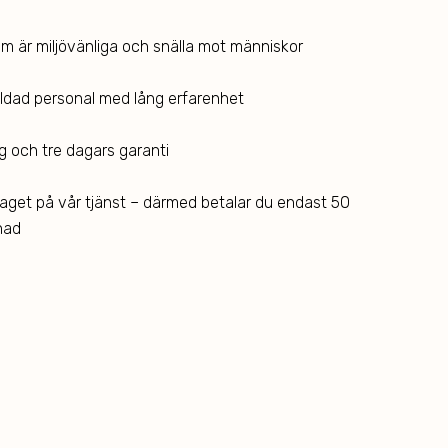
 är miljövänliga och snälla mot människor
ildad personal med lång erfarenhet
g och tre dagars garanti
get på vår tjänst – därmed betalar du endast 50
nad