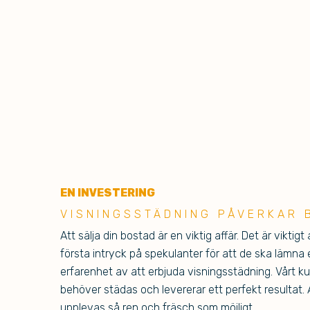
EN INVESTERING
VIS
NINGSSTÄDNING PÅVERKAR 
Att sälja din bostad är en viktig affär. Det är viktigt
första intryck på spekulanter för att de ska lämna e
erfarenhet av att erbjuda visningsstädning. Vårt 
behöver städas och levererar ett perfekt resultat. A
upplevas så ren och fräsch som möjligt.