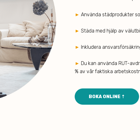
►
Använda städprodukter som
►
Städa med hjälp av välutb
►
Inkludera ansvarsförsäkrin
►
Du kan använda RUT-avdra
% av vår faktiska arbetskost
BOKA ONLINE ⇡