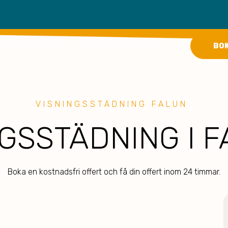
keyboard_arrow_down
keyboard_arrow_down
BO
TÄDSERVICE PRIVAT
STÄDSERVICE FÖRETAG
VISNINGSSTÄDNING FALUN
GSSTÄDNING I 
Boka en kostnadsfri offert och få din offert inom 24 timmar.