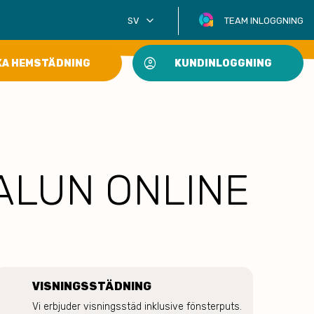
keyboard_arrow_down
SV
TEAM INLOGGNING
account_circle
KA HEMSTÄDNING
KUNDINLOGGNING
FALUN ONLINE
VISNINGSSTÄDNING
Vi erbjuder visningsstäd inklusive fönsterputs. 