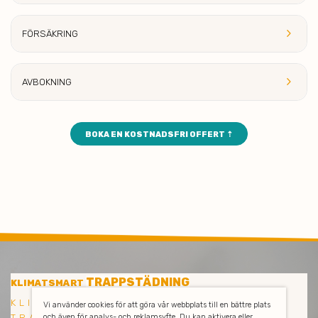
keyboard_arrow_right
FÖRSÄKRING
keyboard_arrow_right
AVBOK
NING
BOKA EN KOSTNADSFRI OFFERT ⇡
TRAPPSTÄDNING
KLIMATSMART
KLIMATSMART OCH EFFEKTIV
Vi använder cookies för att göra vår webbplats till en bättre plats
TRAPPSTÄDNING I ÄLTA
och även för analys- och reklamsyfte. Du kan aktivera eller