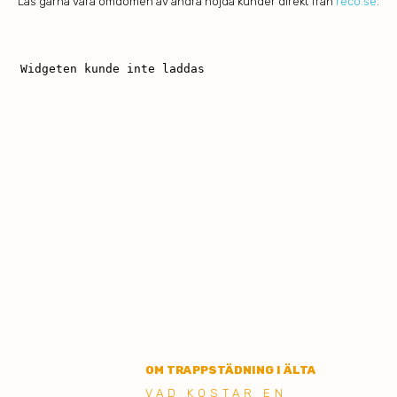
Läs gärna våra omdömen av andra nöjda kunder direkt från
reco.se
.
OM TRAPPSTÄDNING I ÄLTA
VAD KOSTAR EN