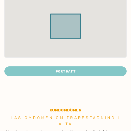
FORTSÄTT
KUNDOMDÖMEN
LÄS OMDÖMEN OM TRAPPSTÄDNING I
ÄLTA