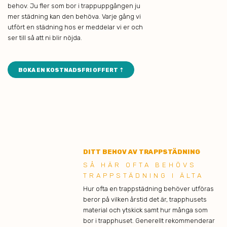
behov. Ju fler som bor i trappuppgången ju
mer städning kan den behöva. Varje gång vi
utfört en städning hos er meddelar vi er och
ser till så att ni blir nöjda.
BOKA EN KOSTNADSFRI OFFERT ⇡
DITT BEHOV AV TRAPPSTÄDNING
SÅ HÄR OFTA BEHÖVS
TRAPPSTÄDNING I ÄLTA
Hur ofta en trappstädning behöver utföras
beror på vilken årstid det är, trapphusets
material och ytskick samt hur många som
bor i trapphuset. Generellt rekommenderar