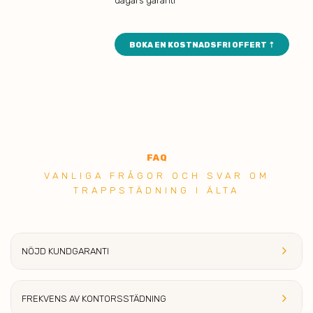
dagars garanti
BOKA EN KOSTNADSFRI OFFERT ⇡
FAQ
VANLIGA FRÅGOR OCH SVAR OM
TRAPPSTÄDNING I ÄLTA
keyboard_arrow_right
NÖJD KUNDGARANTI
keyboard_arrow_right
FREKVENS AV KONTORSSTÄDNING