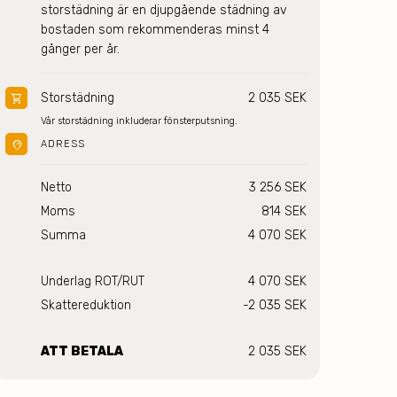
storstädning är en djupgående städning av 
bostaden som rekommenderas minst 4 
gånger per år.
Storstädning
2 035 SEK
shopping_cart
Vår storstädning inkluderar fönsterputsning.
location_on
ADRESS
Netto
3 256 SEK
Moms
814 SEK
Summa
4 070 SEK
Underlag ROT/RUT
4 070 SEK
Skattereduktion
-2 035 SEK
ATT BETALA
2 035 SEK