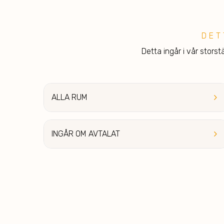
DET
Detta ingår i vår stors
keyboard_arrow_right
ALLA
RUM
keyboard_arrow_right
INGÅR OM AVTAL
AT