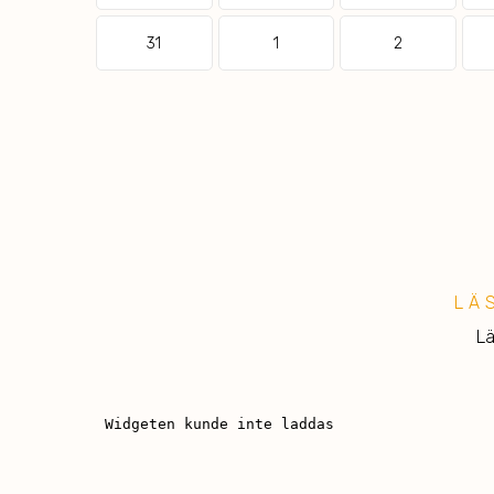
31
1
2
LÄ
Lä