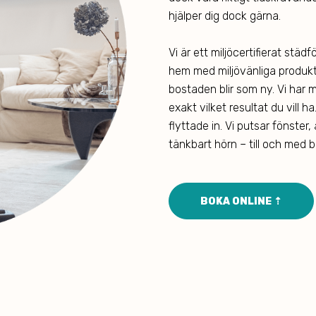
hjälper dig dock gärna.
Vi är ett miljöcertifierat stä
hem med miljövänliga produkter
bostaden blir som ny. Vi har
exakt vilket resultat du vill h
flyttade in. Vi putsar fönste
tänkbart hörn – till och med
BOKA ONLINE ⇡