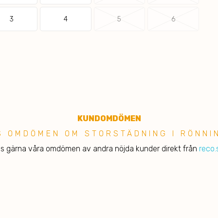
3
4
5
6
KUNDOMDÖMEN
S OMDÖMEN OM STORSTÄDNING I RÖNNI
s gärna våra omdömen av andra nöjda kunder direkt från
reco.