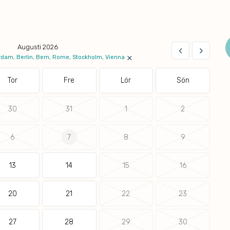
Augusti 2026
keyboard_arrow_left
keyboard_arrow_right
×
dam, Berlin, Bern, Rome, Stockholm, Vienna
Tor
Fre
Lör
Sön
30
31
1
2
6
7
8
9
13
14
15
16
20
21
22
23
27
28
29
30