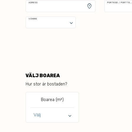
ADRESS
PORTKOD / PORTTELEFON
location_on
VÅNING
keyboard_arrow_down
VÄLJ BOAREA
Hur stor är bostaden?
Boarea (m²)
keyboard_arrow_down