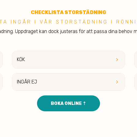
CHECKLIST
A STORSTÄDNING
TA INGÅR I VÅR ST ORSTÄDNING I RÖNN
tädning. Uppdraget kan dock justeras för att passa dina behov 
keyboard_arrow_right
KÖ
K
keyboard_arrow_right
INGÅ
R EJ
BOKA ONLINE ⇡