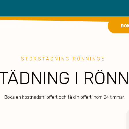
keyboard_arrow_down
keyboard_arrow_down
BO
TÄDSERVICE PRIVAT
STÄDSERVICE FÖRETAG
STORSTÄDNING RÖNNINGE
TÄDNING I RÖNN
Boka en kostnadsfri offert och få din offert inom 24 timmar.