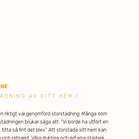
NGE
ÄDNING AV DITT HEM I
n riktigt väl genomförd storstädning. Många som
tstädningen brukar säga att: ”Vi borde ha utfört en
 titta så fint det blev.” Att storstäda sitt hem kan
e och slitsamt. Våra duktiga och erfarna städare