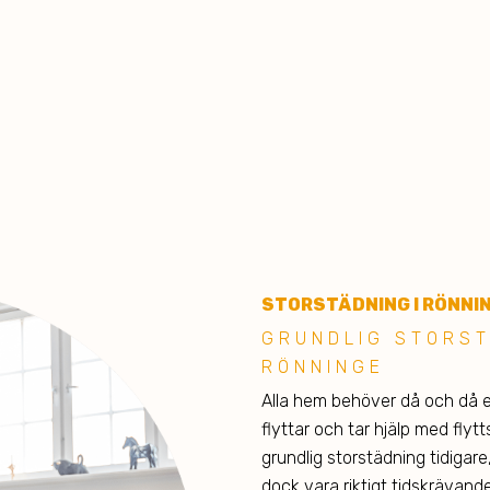
STO
RSTÄDNING I RÖNNI
GRUND LIG STORST
RÖNNINGE
Alla hem behöver då och då e
flyttar och tar hjälp med flyt
grundlig storstädning tidigare,
dock vara riktigt tidskrävand