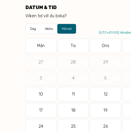
DATUM & TID
Vilken tid vill du boka?
Dag
Vecka
Månad
(UTC+01:00) Amster
Mån
Tis
Ons
27
28
29
3
4
5
10
11
12
17
18
19
24
25
26