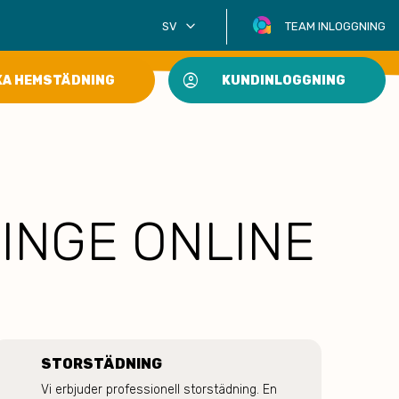
keyboard_arrow_down
SV
TEAM INLOGGNING
account_circle
KA HEMSTÄDNING
KUNDINLOGGNING
INGE ONLINE
STORSTÄDNING
Vi erbjuder professionell storstädning. En 