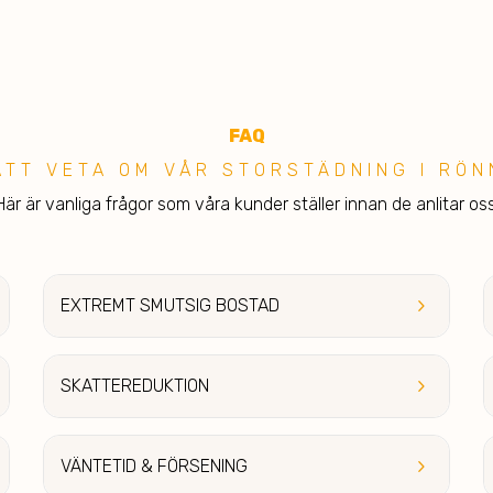
F
A
Q
 ATT VETA OM VÅR STORSTÄDNING I RÖN
Här är vanliga frågor som våra kunder ställer innan de anlitar oss
keyboard_arrow_right
EXTREMT SMUT
SIG BOSTAD
keyboard_arrow_right
SKATTEREDU
KTION
keyboard_arrow_right
VÄ
NTETID & FÖRSENING