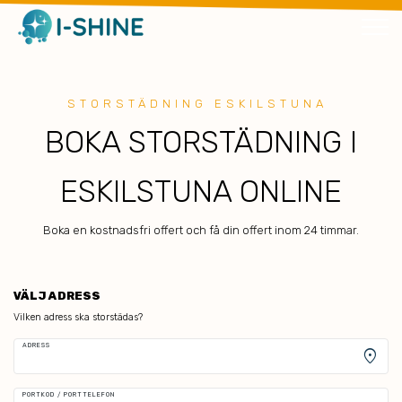
STORSTÄDNING ESKILSTUNA
BOKA STORSTÄDNING I
ESKILSTUNA ONLINE
Boka en kostnadsfri offert och få din offert inom 24 timmar.
VÄLJ ADRESS
Vilken adress ska storstädas?
ADRESS
location_on
PORTKOD / PORTTELEFON