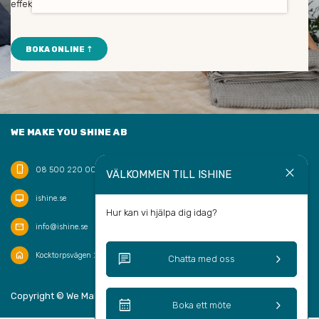
effektiv personal med hög servicenivå.
BOKA ONLINE ⇡
WE MAKE YOU SHINE AB
phone_iphone
close
08 500 220 00
VÄLKOMMEN TILL ISHINE
desktop_mac
ishine.se
Hur kan vi hjälpa dig idag?
mail
info@ishine.se
home
chat
keyboard_arrow_right
Kocktorpsvägen 20, 132 43 Saltsjö-Boo
Chatta med oss
keyboard_arrow_up
Copyright © We Make You Shine AB 2026
SV
calendar_month
keyboard_arrow_right
Boka ett möte