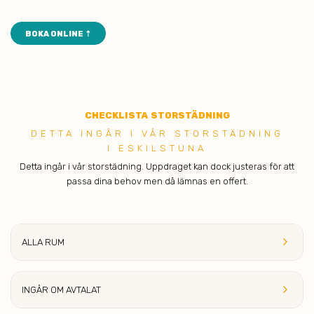
BOKA ONLINE ⇡
CHECKLIST
A STORSTÄDNING
DETTA INGÅR I VÅR ST ORSTÄDNING
I ESKILSTUNA
Detta ingår i vår storstädning. Uppdraget kan dock justeras för att
passa dina behov men då lämnas en offert.
keyboard_arrow_right
ALLA
RUM
keyboard_arrow_right
INGÅR OM AVTAL
AT