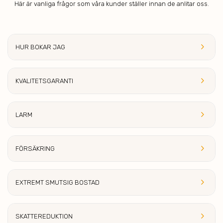
Här är vanliga frågor som våra kunder ställer innan de anlitar oss.
keyboard_arrow_right
HUR BOKA
R JAG
keyboard_arrow_right
KVALITETSGARAN
TI
keyboard_arrow_right
LA
RM
keyboard_arrow_right
FÖR
SÄKRING
keyboard_arrow_right
EXTREMT SMUT
SIG BOSTAD
keyboard_arrow_right
SKATTEREDU
KTION