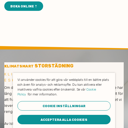
BOKA ONLINE ⇡
STORSTÄDNING
KLIMATSMART
KLIMATSMART STORSTÄDNING I
ESKILSTUNA
Vi använder cookies för att göra vår webbplats till en bättre plats
och även för analys- och reklamsyfte. Du kan aktivera eller
Om du är nöjd så är vi också nöjda! Våra medarbetare och städare har
inaktivera valfria cookies efter önskemål. Se vår
Cookie
lång erfarenhet och städar enbart med miljövänliga produkter. Allt för
Policy
för mer information.
att främja såväl dina medarbetares hälsa som naturen och klimatet vi
lever i. De avlägsnar all smuts och allt damm, putsar fönster och
COOKIE INSTÄLLNINGAR
rengör verkligen på djupet.
ACCEPTERA ALLA COOKIES
Av Ishine som städföretag kan du alltid förvänta dig trevlig och