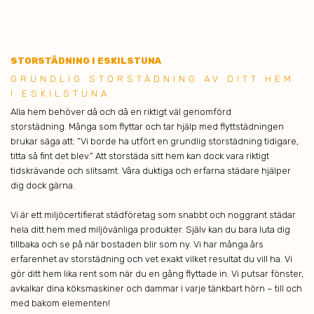
STO
RSTÄDNING I ESKILSTUNA
GRUND LIG STORSTÄDNING AV DITT HEM
I ESKILSTUNA
Alla hem behöver då och då en riktigt väl genomförd
storstädning. Många som flyttar och tar hjälp med flyttstädningen
brukar säga att: ”Vi borde ha utfört en grundlig storstädning tidigare,
titta så fint det blev.” Att storstäda sitt hem kan dock vara riktigt
tidskrävande och slitsamt. Våra duktiga och erfarna städare hjälper
dig dock gärna.
Vi är ett miljöcertifierat städföretag som snabbt och noggrant städar
hela ditt hem med miljövänliga produkter. Själv kan du bara luta dig
tillbaka och se på när bostaden blir som ny. Vi har många års
erfarenhet av storstädning och vet exakt vilket resultat du vill ha. Vi
gör ditt hem lika rent som när du en gång flyttade in. Vi putsar fönster,
avkalkar dina köksmaskiner och dammar i varje tänkbart hörn – till och
med bakom elementen!