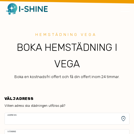
HEMSTÄDNING VEGA
BOKA HEMSTÄDNING I
VEGA
Boka en kostnadsfri offert och få din offert inom 24 timmar.
VÄLJ ADRESS
Vilken adress ska städningen utföras på?
ADRESS
location_on
VÅNING