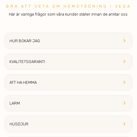
BRA ATT V ETA OM HEMSTÄDNING I VEGA
Här är vanliga frågor som våra kunder ställer innan de anlitar oss.
keyboard_arrow_right
HUR BOKAR JAG
keyboard_arrow_right
KVALITETS
GARANTI
keyboard_arrow_right
ATT HA HE
MMA
keyboard_arrow_right
LA
RM
keyboard_arrow_right
HUSDJ
UR