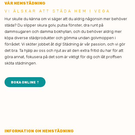
VÅR HEMSTÄDNING
VI ÄLSK AR ATT STÄDA HEM I VEGA
Hur skulle du känna om vi säger att du aldrig någonsin mer behöver
städa? Du slipper skura golv, putsa fönster, dra runt på
dammsugaren och damma bokhyllan, och du behöver aldrig mer
köpa diverse städprodukter och gömma undan golvmoppen i
förrådet. Vi sköter jobbet åt dig! Städning är vår passion, och vi gör
det bra. Ta hjälp av oss och njut av all den extra fritid du har för att
göra annat, fokusera på det som är viktigt för dig och låt proffsen
sköta städningen.
BOKA ONLINE ⇡
INFORMATION OM HEMSTÄDNING