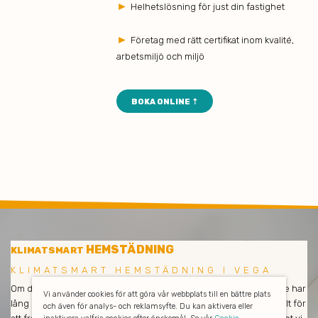
►
Helhetslösning för just din fastighet
►
Företag med rätt certifikat inom kvalité,
arbetsmiljö och miljö
BOKA ONLINE ⇡
HEMSTÄDNING
KLIMATSMART
KLIMATSMART HEMSTÄDNING I VEGA
Om du är nöjd så är vi också nöjda! Våra medarbetare och städare har
Vi använder cookies för att göra vår webbplats till en bättre plats
lång erfarenhet och städar enbart med miljövänliga produkter. Allt för
och även för analys- och reklamsyfte. Du kan aktivera eller