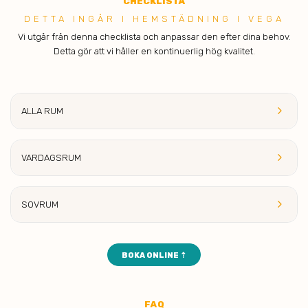
C
HECKLISTA
DETTA INGÅR I H EMSTÄDNING I VEGA
Vi utgår från denna checklista och anpassar den efter dina behov.
Detta gör att vi håller en kontinuerlig hög kvalitet.
keyboard_arrow_right
ALLA RUM
keyboard_arrow_right
VARDAGSRUM
keyboard_arrow_right
SOVRUM
BOKA ONLINE ⇡
FA
Q