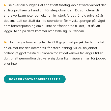
►
Se över din budget. Gäller det ditt företag kan det vara väl värt det
att låta proffsen ta hand om fönsterputsningen. Du stimulerar då
andra verksamheter och ekonomin i stort. Är det för dig privat så är
det smart att se till att du inte spenderar för mycket pengar på något
som fönsterputsning om du inte har finanserna till det just då. Att
lägga lite tid på detta kommer att betala sig i slutändan.
►
Hur många fönster gäller det? Ett gigantiskt projekt tar längre tid
än du tror när det kommer till fönsterputsning. Vill du ha jobbet
ordentligt gjort måste du planera för att det kanske tar längre tid än
du tror att genomföra det, vare sig du anlitar någon annan för jobbet
eller inte.
BOKA EN KOSTNADSFRI OFFERT ⇡