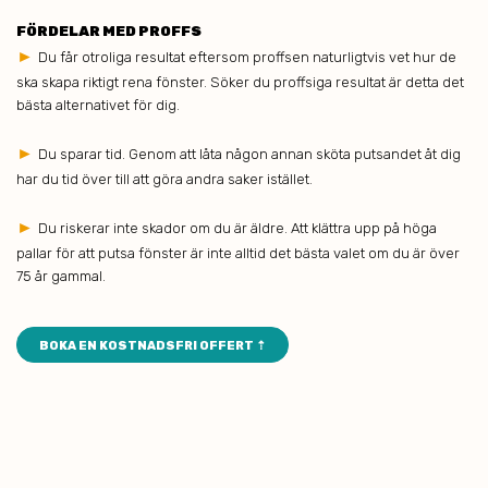
FÖRDELAR MED PROFFS
►
Du får otroliga resultat eftersom proffsen naturligtvis vet hur de
ska skapa riktigt rena fönster. Söker du proffsiga resultat är detta det
bästa alternativet för dig.
►
Du sparar tid. Genom att låta någon annan sköta putsandet åt dig
har du tid över till att göra andra saker istället.
►
Du riskerar inte skador om du är äldre. Att klättra upp på höga
pallar för att putsa fönster är inte alltid det bästa valet om du är över
75 år gammal.
BOKA EN KOSTNADSFRI OFFERT ⇡