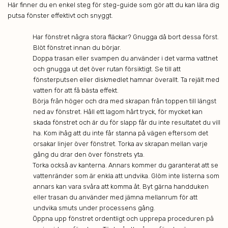
Här finner du en enkel steg för steg-guide som gör att du kan lära dig
putsa fönster effektivt och snyggt.
Har fönstret några stora fläckar? Gnugga då bort dessa först.
Blöt fönstret innan du börjar.
Doppa trasan eller svampen du använder i det varma vattnet
och gnugga ut det över rutan försiktigt. Se till att
fönsterputsen eller diskmedlet hamnar överallt. Ta rejält med
vatten för att få bästa effekt.
Börja från höger och dra med skrapan från toppen till längst
ned av fönstret. Håll ett lagom hårt tryck, för mycket kan
skada fönstret och är du för slapp får du inte resultatet du vill
ha. Kom ihåg att du inte får stanna på vägen eftersom det
orsakar linjer över fönstret. Torka av skrapan mellan varje
gång du drar den över fönstrets yta.
Torka också av kanterna. Annars kommer du garanterat att se
vattenränder som är enkla att undvika. Glöm inte listerna som
annars kan vara svåra att komma åt. Byt gärna handduken
eller trasan du använder med jämna mellanrum för att
undvika smuts under processens gång.
Öppna upp fönstret ordentligt och upprepa proceduren på