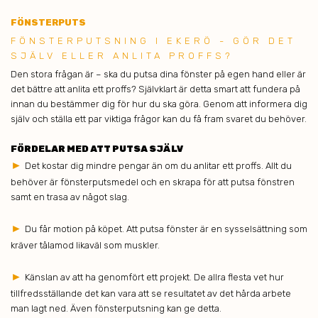
FÖNSTERPUTS
FÖ NSTERPUTSNING I EKERÖ - GÖR DET
SJÄLV ELLER ANLITA PROFFS?
Den stora frågan är – ska du putsa dina fönster på egen hand eller är
det bättre att anlita ett proffs? Självklart är detta smart att fundera på
innan du bestämmer dig för hur du ska göra. Genom att informera dig
själv och ställa ett par viktiga frågor kan du få fram svaret du behöver.
FÖRDELAR MED ATT PUTSA SJÄLV
►
Det kostar dig mindre pengar än om du anlitar ett proffs. Allt du
behöver är fönsterputsmedel och en skrapa för att putsa fönstren
samt en trasa av något slag.
►
Du får motion på köpet. Att putsa fönster är en sysselsättning som
kräver tålamod likaväl som muskler.
►
Känslan av att ha genomfört ett projekt. De allra flesta vet hur
tillfredsställande det kan vara att se resultatet av det hårda arbete
man lagt ned. Även fönsterputsning kan ge detta.