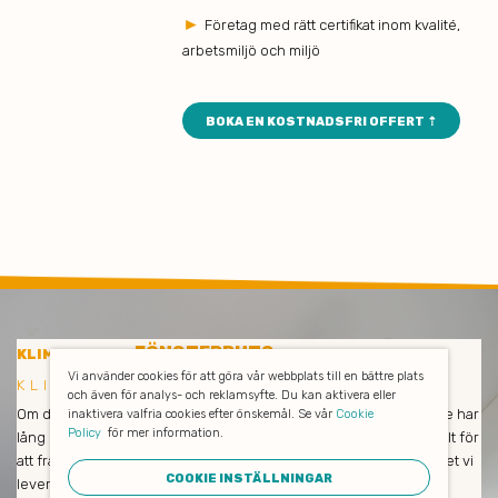
►
Företag med rätt certifikat inom kvalité,
arbetsmiljö och miljö
BOKA EN KOSTNADSFRI OFFERT ⇡
FÖNSTERPUTS
KLIMATSMART
Vi använder cookies för att göra vår webbplats till en bättre plats
KLIMATSMART FÖNSTERPUTS I EKERÖ
och även för analys- och reklamsyfte. Du kan aktivera eller
Om du är nöjd så är vi också nöjda! Våra medarbetare och städare har
inaktivera valfria cookies efter önskemål. Se vår
Cookie
Policy
för mer information.
lång erfarenhet och städar enbart med miljövänliga produkter. Allt för
att främja såväl dina medarbetares hälsa som naturen och klimatet vi
COOKIE INSTÄLLNINGAR
lever i. De avlägsnar all smuts och allt damm, putsar fönster och