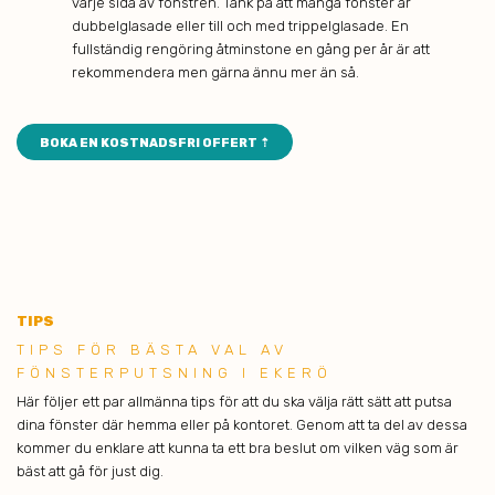
varje sida av fönstren. Tänk på att många fönster är
dubbelglasade eller till och med trippelglasade. En
fullständig rengöring åtminstone en gång per år är att
rekommendera men gärna ännu mer än så.
BOKA EN KOSTNADSFRI OFFERT ⇡
TIPS
TIPS F ÖR BÄSTA VAL AV
FÖNSTERPUTSNING I EKERÖ
Här följer ett par allmänna tips för att du ska välja rätt sätt att putsa
dina fönster där hemma eller på kontoret. Genom att ta del av dessa
kommer du enklare att kunna ta ett bra beslut om vilken väg som är
bäst att gå för just dig.