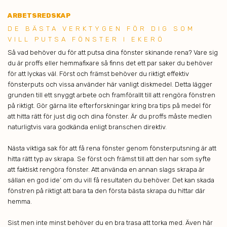
ARBETSREDSKAP
DE B ÄSTA VERKTYGEN FÖR DIG SOM
VILL PUTSA FÖNSTER I EKERÖ
Så vad behöver du för att putsa dina fönster skinande rena? Vare sig
du är proffs eller hemmafixare så finns det ett par saker du behöver
för att lyckas väl. Först och främst behöver du riktigt effektiv
fönsterputs och vissa använder här vanligt diskmedel. Detta lägger
grunden till ett snyggt arbete och framförallt till att rengöra fönstren
på riktigt. Gör gärna lite efterforskningar kring bra tips på medel för
att hitta rätt för just dig och dina fönster. Är du proffs måste medlen
naturligtvis vara godkända enligt branschen direktiv.
Nästa viktiga sak för att få rena fönster genom fönsterputsning är att
hitta rätt typ av skrapa. Se först och främst till att den har som syfte
att faktiskt rengöra fönster. Att använda en annan slags skrapa är
sällan en god ide’ om du vill få resultaten du behöver. Det kan skada
fönstren på riktigt att bara ta den första bästa skrapa du hittar där
hemma.
Sist men inte minst behöver du en bra trasa att torka med. Även här