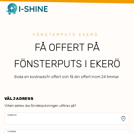
FÖNSTERPUTS EKERÖ
FÅ OFFERT PÅ
FÖNSTERPUTS I EKERÖ
Boka en kostnadsfri offert och få din offert inom 24 timmar.
VÄLJ ADRESS
Vilken adress ska fönsterputsningen utföras på?
ADRESS
location_on
VÅNING