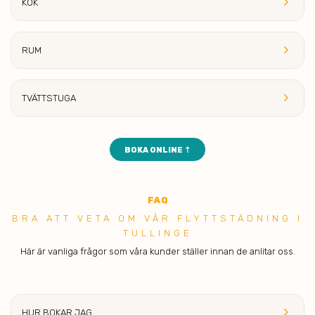
keyboard_arrow_right
KÖK
keyboard_arrow_right
RUM
keyboard_arrow_right
TVÄTTST
UGA
BOKA ONLINE ⇡
FAQ
BRA ATT VET A OM VÅR FLYTTSTÄDNING I
TULLINGE
Här är vanliga frågor som våra kunder ställer innan de anlitar oss.
keyboard_arrow_right
HUR BOKAR
JAG