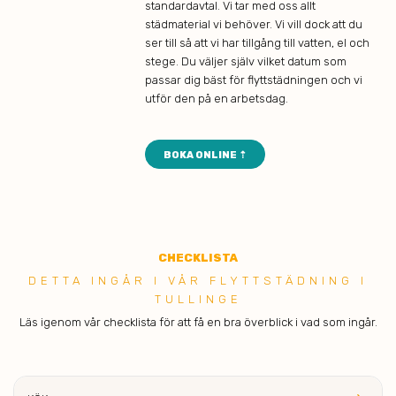
standardavtal. Vi tar med oss allt
städmaterial vi behöver. Vi vill dock att du
ser till så att vi har tillgång till vatten, el och
stege. Du väljer själv vilket datum som
passar dig bäst för flyttstädningen och vi
utför den på en arbetsdag.
BOKA ONLINE ⇡
CHECK
LISTA
DETTA ING ÅR I VÅR FLYTTSTÄDNING I
TULLINGE
Läs igenom vår checklista för att få en bra överblick i vad som ingår.