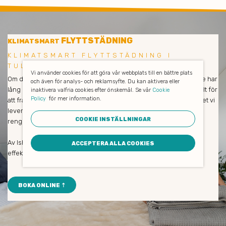
FLYTTSTÄDNING
KLIMATSMART
KLIMATSMART FLYTTSTÄDNING I
TULLINGE
Vi använder cookies för att göra vår webbplats till en bättre plats
Om du är nöjd så är vi också nöjda! Våra medarbetare och städare har
och även för analys- och reklamsyfte. Du kan aktivera eller
lång erfarenhet och städar enbart med miljövänliga produkter. Allt för
inaktivera valfria cookies efter önskemål. Se vår
Cookie
Policy
för mer information.
att främja såväl dina medarbetares hälsa som naturen och klimatet vi
lever i. De avlägsnar all smuts och allt damm, putsar fönster och
COOKIE INSTÄLLNINGAR
rengör verkligen på djupet.
Av Ishine som städföretag kan du alltid förvänta dig trevlig och
ACCEPTERA ALLA COOKIES
effektiv personal med hög servicenivå.
BOKA ONLINE ⇡