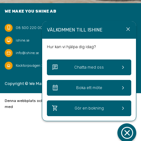
WE MAKE YOU SHINE AB
phone_iphone
close
08 500 220 00
VÄLKOMMEN TILL ISHINE
desktop_mac
ishine.se
Hur kan vi hjälpa dig idag?
mail
info@ishine.se
home
chat
keyboard_arrow_right
Kocktorpsvägen 20, 132 43 Saltsjö-Boo
Chatta med oss
keyboard_arrow_up
Copyright © We Make You Shine AB 2026
SV
calendar_month
keyboard_arrow_right
Boka ett möte
Denna webbplats och bokningssystem är skapad
shopping_cart
keyboard_arrow_right
med
Gör en bokning
cancel