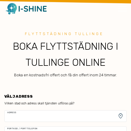
FLYTTSTÄDNING TULLINGE
BOKA FLYTTSTÄDNING I
TULLINGE ONLINE
Boka en kostnadsfri offert och få din offert inom 24 timmar.
VÄLJ ADRESS
Vilken stad och adress skall tjänsten utföras på?
ADRESS
location_on
PORTKOD / PORTTELEFON