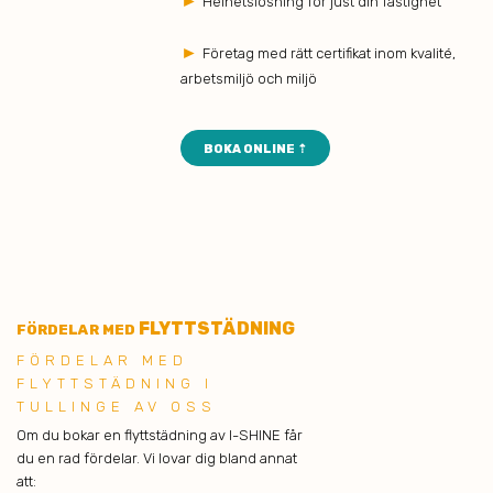
►
Helhetslösning för just din fastighet
►
Företag med rätt certifikat inom kvalité,
arbetsmiljö och miljö
BOKA ONLINE ⇡
FLYTTSTÄDNING
FÖRDELAR MED
FÖRDELAR MED
FLYTTSTÄDNING I
TULLINGE AV OSS
Om du bokar en flyttstädning av I-SHINE får
du en rad fördelar. Vi lovar dig bland annat
att: