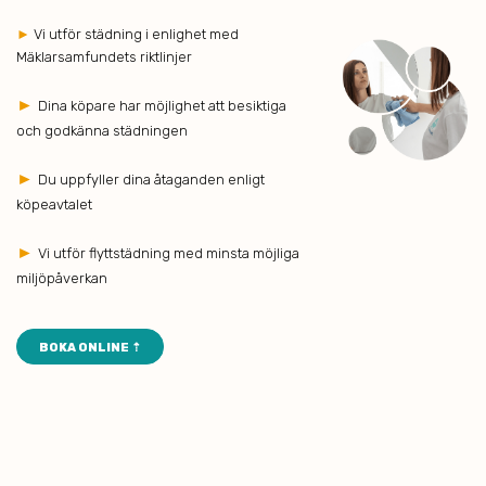
►
Vi utför städning i enlighet med
Mäklarsamfundets riktlinjer
►
Dina köpare har möjlighet att besiktiga
och godkänna städningen
►
Du uppfyller dina åtaganden enligt
köpeavtalet
►
Vi utför flyttstädning med minsta möjliga
miljöpåverkan
BOKA ONLINE ⇡