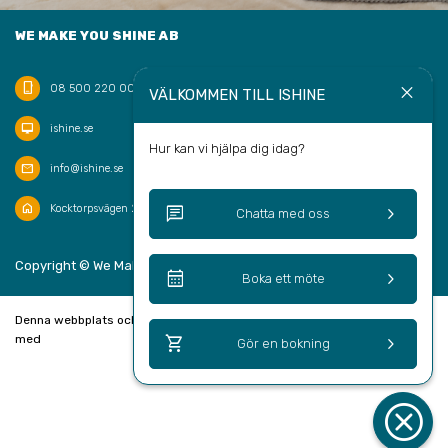
WE MAKE YOU SHINE AB
phone_iphone
close
08 500 220 00
VÄLKOMMEN TILL ISHINE
desktop_mac
ishine.se
Hur kan vi hjälpa dig idag?
mail
info@ishine.se
home
chat
keyboard_arrow_right
Kocktorpsvägen 20, 132 43 Saltsjö-Boo
Chatta med oss
keyboard_arrow_up
Copyright © We Make You Shine AB 2026
SV
calendar_month
keyboard_arrow_right
Boka ett möte
Denna webbplats och bokningssystem är skapad
shopping_cart
keyboard_arrow_right
med
Gör en bokning
cancel