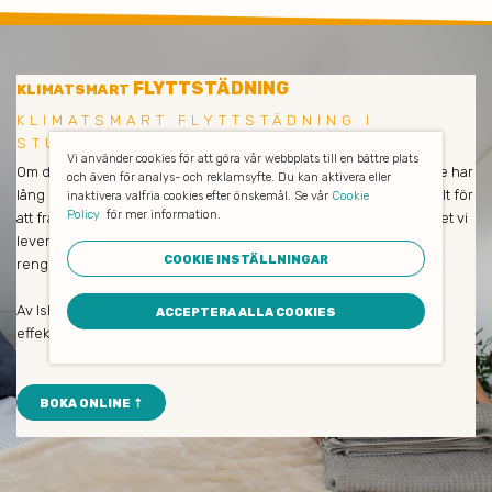
FLYTTSTÄDNING
KLIMATSMART
KLIMATSMART FLYTTSTÄDNING I
STUVSTA
Vi använder cookies för att göra vår webbplats till en bättre plats
Om du är nöjd så är vi också nöjda! Våra medarbetare och städare har
och även för analys- och reklamsyfte. Du kan aktivera eller
lång erfarenhet och städar enbart med miljövänliga produkter. Allt för
inaktivera valfria cookies efter önskemål. Se vår
Cookie
Policy
för mer information.
att främja såväl dina medarbetares hälsa som naturen och klimatet vi
lever i. De avlägsnar all smuts och allt damm, putsar fönster och
COOKIE INSTÄLLNINGAR
rengör verkligen på djupet.
Av Ishine som städföretag kan du alltid förvänta dig trevlig och
ACCEPTERA ALLA COOKIES
effektiv personal med hög servicenivå.
BOKA ONLINE ⇡