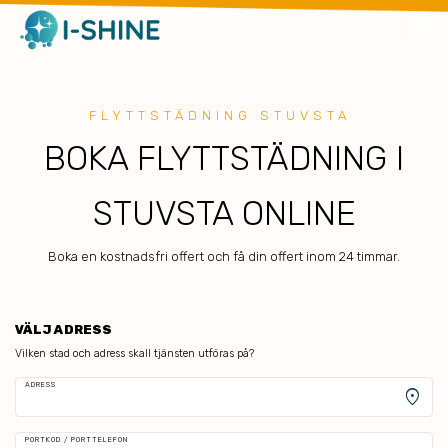
FLYTTSTÄDNING STUVSTA
BOKA FLYTTSTÄDNING I
STUVSTA ONLINE
Boka en kostnadsfri offert och få din offert inom 24 timmar.
VÄLJ ADRESS
Vilken stad och adress skall tjänsten utföras på?
ADRESS
location_on
PORTKOD / PORTTELEFON