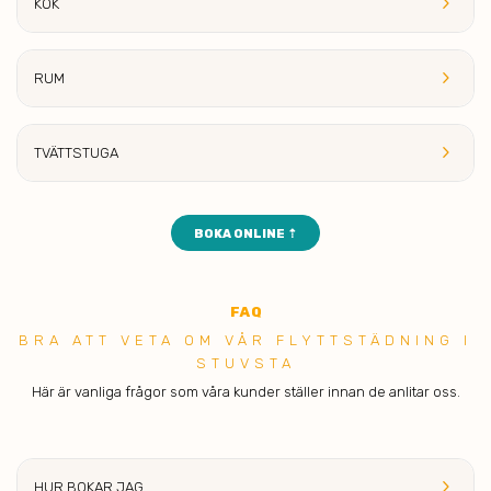
keyboard_arrow_right
KÖK
keyboard_arrow_right
RUM
keyboard_arrow_right
TVÄTTST
UGA
BOKA ONLINE ⇡
FAQ
BRA ATT VET A OM VÅR FLYTTSTÄDNING I
STUVSTA
Här är vanliga frågor som våra kunder ställer innan de anlitar oss.
keyboard_arrow_right
HUR BOKAR
JAG