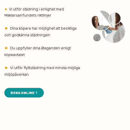
►
Vi utför städning i enlighet med
Mäklarsamfundets riktlinjer
►
Dina köpare har möjlighet att besiktiga
och godkänna städningen
►
Du uppfyller dina åtaganden enligt
köpeavtalet
►
Vi utför flyttstädning med minsta möjliga
miljöpåverkan
BOKA ONLINE ⇡