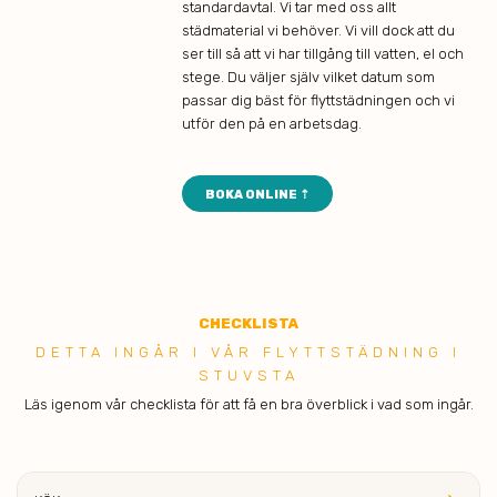
standardavtal. Vi tar med oss allt
städmaterial vi behöver. Vi vill dock att du
ser till så att vi har tillgång till vatten, el och
stege. Du väljer själv vilket datum som
passar dig bäst för flyttstädningen och vi
utför den på en arbetsdag.
BOKA ONLINE ⇡
CHECK
LISTA
DETTA ING ÅR I VÅR FLYTTSTÄDNING I
STUVSTA
Läs igenom vår checklista för att få en bra överblick i vad som ingår.