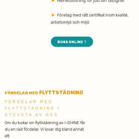
►
Helhetslösning för just din fastighet
►
Företag med rätt certifikat inom kvalité,
arbetsmiljö och miljö
BOKA ONLINE ⇡
FLYTTSTÄDNING
FÖRDELAR MED
FÖRDELAR MED
FLYTTSTÄDNING I
STUVSTA AV OSS
Om du bokar en flyttstädning av I-SHINE får
du en rad fördelar. Vi lovar dig bland annat
att: