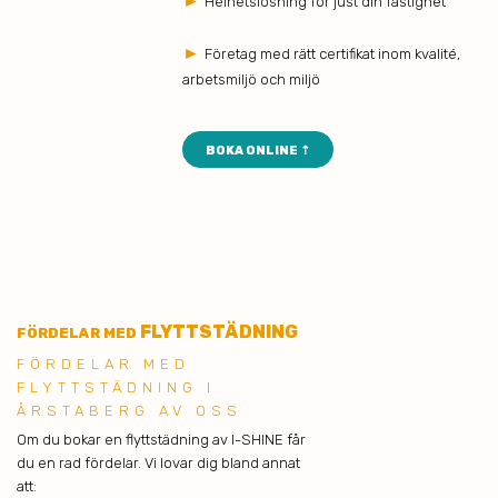
►
Helhetslösning för just din fastighet
►
Företag med rätt certifikat inom kvalité,
arbetsmiljö och miljö
BOKA ONLINE ⇡
FLYTTSTÄDNING
FÖRDELAR MED
FÖRDELAR MED
FLYTTSTÄDNING I
ÅRSTABERG AV OSS
Om du bokar en flyttstädning av I-SHINE får
du en rad fördelar. Vi lovar dig bland annat
att: