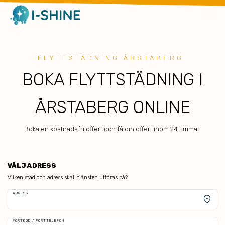
FLYTTSTÄDNING ÅRSTABERG
BOKA FLYTTSTÄDNING I
ÅRSTABERG ONLINE
Boka en kostnadsfri offert och få din offert inom 24 timmar.
VÄLJ ADRESS
Vilken stad och adress skall tjänsten utföras på?
ADRESS
location_on
PORTKOD / PORTTELEFON