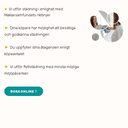
►
Vi utför städning i enlighet med
Mäklarsamfundets riktlinjer
►
Dina köpare har möjlighet att besiktiga
och godkänna städningen
►
Du uppfyller dina åtaganden enligt
köpeavtalet
►
Vi utför flyttstädning med minsta möjliga
miljöpåverkan
BOKA ONLINE ⇡