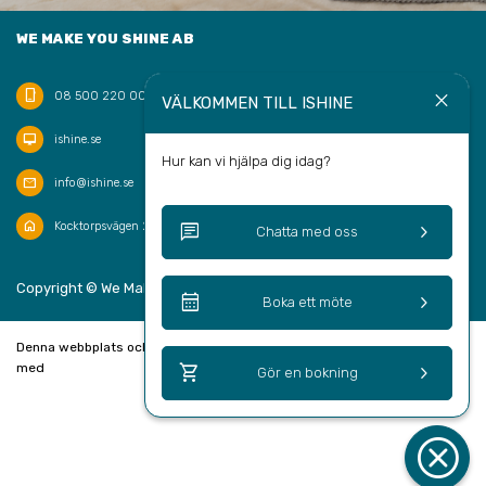
WE MAKE YOU SHINE AB
phone_iphone
close
08 500 220 00
VÄLKOMMEN TILL ISHINE
desktop_mac
ishine.se
Hur kan vi hjälpa dig idag?
mail
info@ishine.se
home
chat
keyboard_arrow_right
Kocktorpsvägen 20, 132 43 Saltsjö-Boo
Chatta med oss
keyboard_arrow_up
Copyright © We Make You Shine AB 2026
SV
calendar_month
keyboard_arrow_right
Boka ett möte
Denna webbplats och bokningssystem är skapad
shopping_cart
keyboard_arrow_right
med
Gör en bokning
cancel