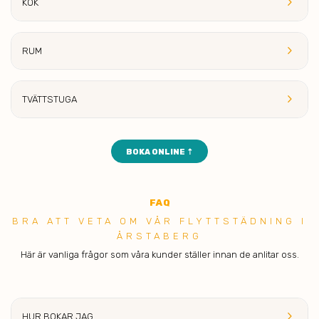
keyboard_arrow_right
KÖK
keyboard_arrow_right
RUM
keyboard_arrow_right
TVÄTTST
UGA
BOKA ONLINE ⇡
FAQ
BRA ATT VET A OM VÅR FLYTTSTÄDNING I
ÅRSTABERG
Här är vanliga frågor som våra kunder ställer innan de anlitar oss.
keyboard_arrow_right
HUR BOKAR
JAG