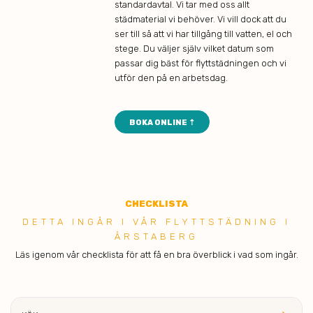
standardavtal. Vi tar med oss allt
städmaterial vi behöver. Vi vill dock att du
ser till så att vi har tillgång till vatten, el och
stege. Du väljer själv vilket datum som
passar dig bäst för flyttstädningen och vi
utför den på en arbetsdag.
BOKA ONLINE ⇡
CHECK
LISTA
DETTA ING ÅR I VÅR FLYTTSTÄDNING I
ÅRSTABERG
Läs igenom vår checklista för att få en bra överblick i vad som ingår.