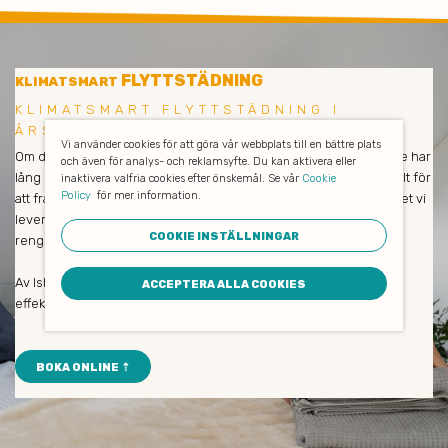
FLYTTSTÄDNING
KLIMATSMART
KLIMATSMART FLYTTSTÄDNING I
ÅRSTABERG
Vi använder cookies för att göra vår webbplats till en bättre plats
Om du är nöjd så är vi också nöjda! Våra medarbetare och städare har
och även för analys- och reklamsyfte. Du kan aktivera eller
lång erfarenhet och städar enbart med miljövänliga produkter. Allt för
inaktivera valfria cookies efter önskemål. Se vår
Cookie
Policy
för mer information.
att främja såväl dina medarbetares hälsa som naturen och klimatet vi
lever i. De avlägsnar all smuts och allt damm, putsar fönster och
COOKIE INSTÄLLNINGAR
rengör verkligen på djupet.
Av Ishine som städföretag kan du alltid förvänta dig trevlig och
ACCEPTERA ALLA COOKIES
effektiv personal med hög servicenivå.
BOKA ONLINE ⇡