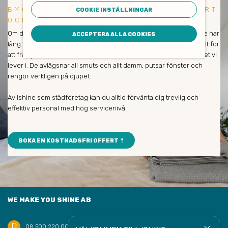
BYGGSTÄDNING TYRESÖ - KLIMATSMART
COOKIE INSTÄLLNINGAR
OCH EFFEKTIV
Om du är nöjd så är vi också nöjda! Våra medarbetare och städare har
ACCEPTERA ALLA COOKIES
lång erfarenhet och städar enbart med miljövänliga produkter. Allt för
att främja såväl dina medarbetares hälsa som naturen och klimatet vi
lever i. De avlägsnar all smuts och allt damm, putsar fönster och
rengör verkligen på djupet.
Av Ishine som städföretag kan du alltid förvänta dig trevlig och
effektiv personal med hög servicenivå.
BOKA EN KOSTNADSFRI OFFERT ⇡
WE MAKE YOU SHINE AB
phone_iphone
08 500 220 00