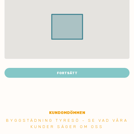
FORTSÄTT
KUNDOMDÖMMEN
BYGGSTÄDNING TYRESÖ - SE VAD VÅRA
KUNDER SÄGER OM OSS