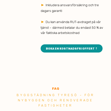
►
Inkludera ansvarsförsäkring och tre
dagars garanti
►
Du kan använda RUT-avdraget på vår
tjänst – därmed betalar du endast 50 % av
vår faktiska arbetskostnad
BOKA EN KOSTNADSFRI OFFERT ⇡
FAQ
BYGGSTÄDNING TYRESÖ - FÖR
NYBYGGEN OCH RENOVERADE
FASTIGHETER