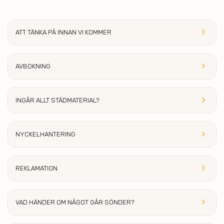
keyboard_arrow_right
ATT TÄNKA PÅ INNAN VI KOM
MER
keyboard_arrow_right
AVBOK
NING
keyboard_arrow_right
INGÅR ALLT S
TÄDMATERIAL?
keyboard_arrow_right
NYCKEL
HANTERING
keyboard_arrow_right
REKLAMA
TION
keyboard_arrow_right
VAD HÄNDER OM
NÅGOT GÅR SÖNDER?