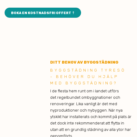
BOKA EN KOSTNADSFRI OFFERT ⇡
DITT BEHOV AV BYGGSTÄDNING
BYGGSTÄDNING TYRESÖ
- BEHÖVER DU HJÄLP
MED BYGGSTÄDNING?
I de flesta hem runt om i landet utförs
det regelbundet ombyggnationer och
renoveringar. Lika vanligt är det med
nyproduktioner och nybyggen. När nya
ytskikt har installerats och kommit på plats är
det dock inte rekommenderat att flytta in
utan att en grundlig städning av alla ytor har
genomförts.