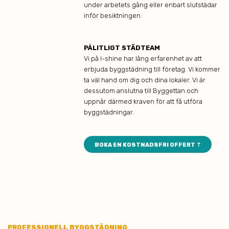
under arbetets gång eller enbart slutstädar
inför besiktningen.
PÅLITLIGT STÄDTEAM
Vi på I-shine har lång erfarenhet av att
erbjuda byggstädning till företag. Vi kommer
ta väl hand om dig och dina lokaler. Vi är
dessutom anslutna till Byggettan och
uppnår därmed kraven för att få utföra
byggstädningar.
BOKA EN KOSTNADSFRI OFFERT ⇡
PROFESSIONELL BYGGSTÄDNING