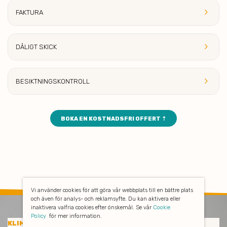
keyboard_arrow_right
FAKT
URA
keyboard_arrow_right
DÅLIG
T SKICK
keyboard_arrow_right
BESIKTNINGSKONTROLL
BOKA EN KOSTNADSFRI OFFERT ⇡
Vi använder cookies för att göra vår webbplats till en bättre plats
och även för analys- och reklamsyfte. Du kan aktivera eller
inaktivera valfria cookies efter önskemål. Se vår
Cookie
Policy
för mer information.
KLIMATSMART BYGGSTÄDNING