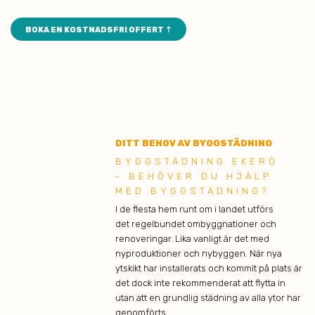
BOKA EN KOSTNADSFRI OFFERT ⇡
DITT BEHOV AV BYGGSTÄDNING
BYGGSTÄDNING EKERÖ
- BEHÖVER DU HJÄLP
MED BYGGSTÄDNING?
I de flesta hem runt om i landet utförs
det regelbundet ombyggnationer och
renoveringar. Lika vanligt är det med
nyproduktioner och nybyggen. När nya
ytskikt har installerats och kommit på plats är
det dock inte rekommenderat att flytta in
utan att en grundlig städning av alla ytor har
genomförts.