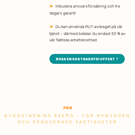
►
Inkludera ansvarsförsäkring och tre
dagars garanti
►
Du kan använda RUT-avdraget på vår
tjänst – därmed betalar du endast 50 % av
vår faktiska arbetskostnad
BOKA EN KOSTNADSFRI OFFERT ⇡
FAQ
BYGGSTÄDNING EKERÖ - FÖR NYBYGGEN
OCH RENOVERADE FASTIGHETER