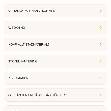
keyboard_arrow_right
ATT TÄNKA PÅ INNAN VI KOM
MER
keyboard_arrow_right
AVBOK
NING
keyboard_arrow_right
INGÅR ALLT S
TÄDMATERIAL?
keyboard_arrow_right
NYCKEL
HANTERING
keyboard_arrow_right
REKLAMA
TION
keyboard_arrow_right
VAD HÄNDER OM
NÅGOT GÅR SÖNDER?