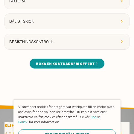
keyboard_arrow_right
FAKT
URA
keyboard_arrow_right
DÅLIG
T SKICK
keyboard_arrow_right
BESIKTNINGSKONTROLL
BOKA EN KOSTNADSFRI OFFERT ⇡
Vi använder cookies för att göra vår webbplats till en bättre plats
och även för analys- och reklamsyfte. Du kan aktivera eller
inaktivera valfria cookies efter önskemål. Se vår
Cookie
Policy
för mer information.
KLIMATSMART BYGGSTÄDNING
BYGGSTÄDNING EKERÖ - KLIMATSMART