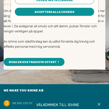
COOKIE INSTÄLLNINGAR
OCH EFFEKTIV
Om du är nöjd så är vi också nöjda! Våra medarbetare och städare har
ACCEPTERA ALLA COOKIES
lång erfarenhet och städar enbart med miljövänliga produkter. Allt för
att främja såväl dina medarbetares hälsa som naturen och klimatet vi
lever i. De avlägsnar all smuts och allt damm, putsar fönster och
rengör verkligen på djupet.
Av Ishine som städföretag kan du alltid förvänta dig trevlig och
effektiv personal med hög servicenivå.
BOKA EN KOSTNADSFRI OFFERT ⇡
WE MAKE YOU SHINE AB
phone_iphone
close
08 500 220 00
VÄLKOMMEN TILL ISHINE