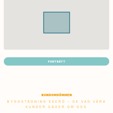
FORTSÄTT
KUNDOMDÖMMEN
BYGGSTÄDNING EKERÖ - SE VAD VÅRA
KUNDER SÄGER OM OSS