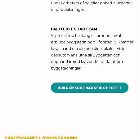
under arbetets gång eller enbart slutstädar
inför besiktningen.
PÅLITLIGT STÄDTEAM
Vi på I-shine har lång erfarenhet av att
erbjuda byggstädning till företag. Vi kommer
ta väl hand om dig och dina lokaler. Vi är
dessutom anslutna till Byggettan och
uppnår därmed kraven för att få utföra
byggstädningar.
BOKA EN KOSTNADSFRI OFFERT ⇡
PROFESSIONELL BYGGSTÄDNING