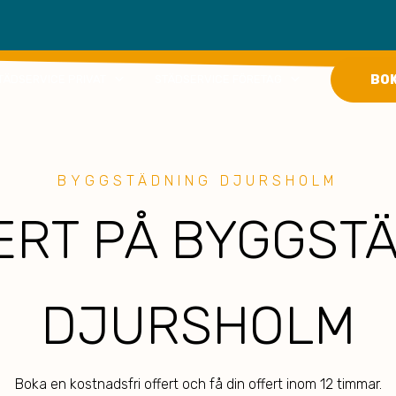
keyboard_arrow_down
keyboard_arrow_down
BO
TÄDSERVICE PRIVAT
STÄDSERVICE FÖRETAG
BYGGSTÄDNING DJURSHOLM
ERT PÅ BYGGSTÄ
DJURSHOLM
Boka en kostnadsfri offert och få din offert inom 12 timmar.