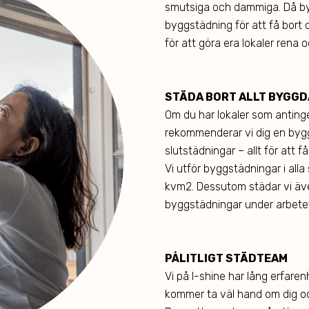
smutsiga och dammiga. Då byg
byggstädning för att få bort 
för att göra era lokaler rena 
STÄDA BORT ALLT BYGG
Om du har lokaler som anting
rekommenderar vi dig en bygg
slutstädningar – allt för att
Vi utför byggstädningar i alla
kvm2. Dessutom städar vi även 
byggstädningar under arbetets
PÅLITLIGT STÄDTEAM
Vi på I-shine har lång erfaren
kommer ta väl hand om dig och