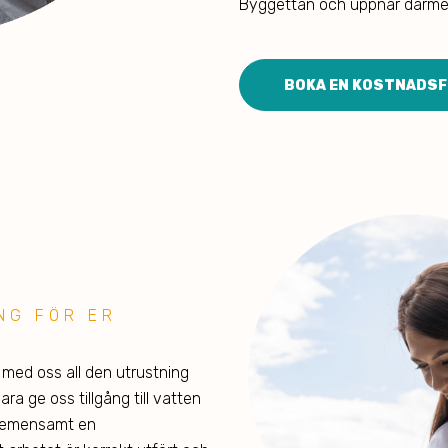
Byggettan och uppnår därmed 
BOKA EN KOSTNADSFR
NG FÖR ER
 med oss all den utrustning
a ge oss tillgång till vatten
i gemensamt en