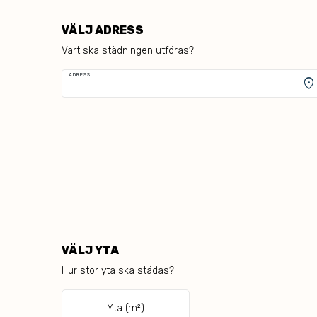
VÄLJ ADRESS
Vart ska städningen utföras?
ADRESS
location_on
VÄLJ YTA
Hur stor yta ska städas?
Yta (m²)