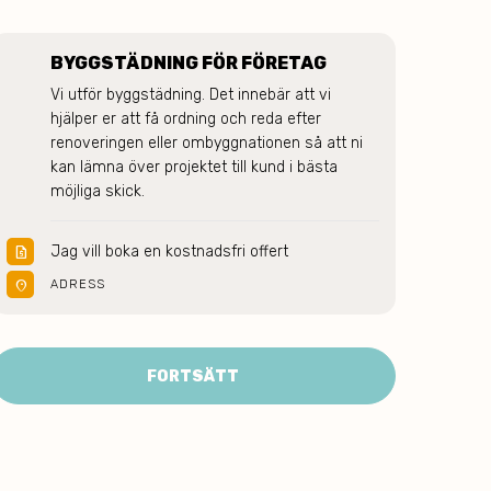
BYGGSTÄDNING FÖR FÖRETAG
Vi utför byggstädning. Det innebär att vi 
hjälper er att få ordning och reda efter 
renoveringen eller ombyggnationen så att ni 
kan lämna över projektet till kund i bästa 
möjliga skick.
Jag vill boka en kostnadsfri offert
request_quote
location_on
ADRESS
FORTSÄTT