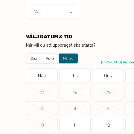
keyboard_arrow_down
VÄLJ DATUM & TID
När vill du att uppdraget ska starta?
Dag
Vecka
Månad
(UTC+01:00) Amster
Mån
Tis
Ons
27
28
29
3
4
5
10
11
12