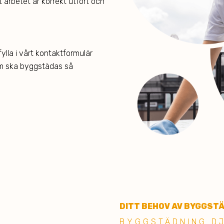
t arbetet är korrekt utfört och
ylla i vårt kontaktformulär
som ska byggstädas så
DITT BEHOV AV BYGGST
BYGGSTÄDNING D