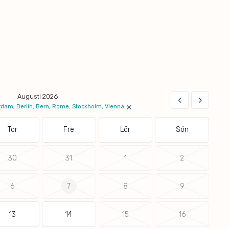
Augusti 2026
keyboard_arrow_left
keyboard_arrow_right
×
dam, Berlin, Bern, Rome, Stockholm, Vienna
Tor
Fre
Lör
Sön
30
31
1
2
6
7
8
9
13
14
15
16