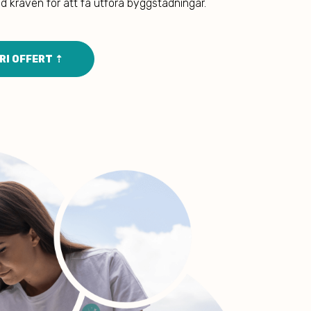
kraven för att få utföra byggstädningar.
I OFFERT ⇡